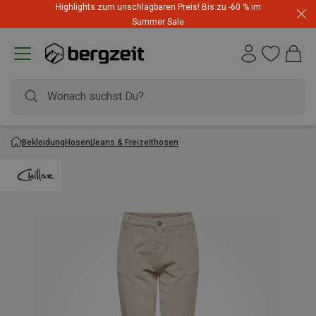
Highlights zum unschlagbaren Preis! Bis zu -60 % im
Summer Sale
Bekleidung
Hosen
Jeans & Freizeithosen