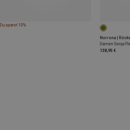
Du sparst 10%
XS
S
M
Norrona | Röck
Damen Senja Fl
138,95 €