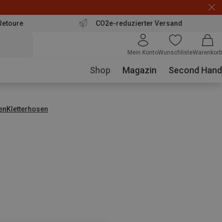
Retoure
CO2e-reduzierter Versand
Mein Konto
Wunschliste
Warenkorb
Shop
Magazin
Second Hand
en
Kletterhosen