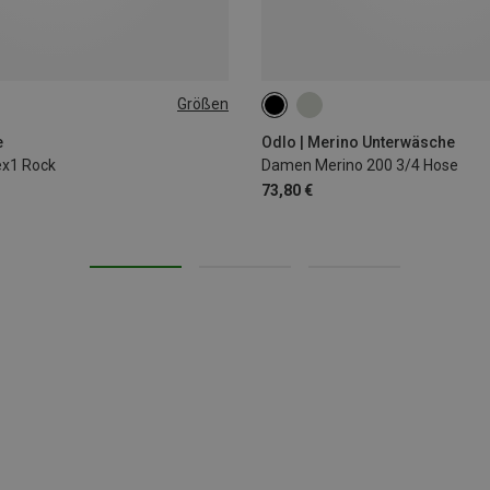
Größen
L
XS
S
M
e
Odlo | Merino Unterwäsche
ex1 Rock
Damen Merino 200 3/4 Hose
73,80 €