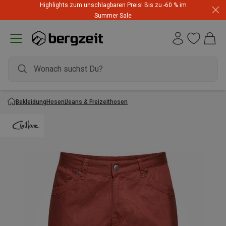
Highlights zum unschlagbaren Preis! Bis zu -60 % im
Summer Sale
Bekleidung
Hosen
Jeans & Freizeithosen