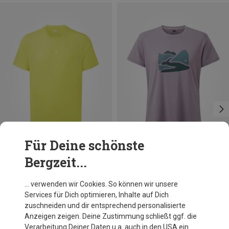
Für Deine schönste
Bergzeit...
Du sparst 30%
Größen
XS
S
M
L
XL
Mountain Equipment
… verwenden wir Cookies. So können wir unsere
Damen Headpoint Graphic T-Shirt
Services für Dich optimieren, Inhalte auf Dich
45,46 €
zuschneiden und dir entsprechend personalisierte
Anzeigen zeigen. Deine Zustimmung schließt ggf. die
Verarbeitung Deiner Daten u.a. auch in den USA ein.