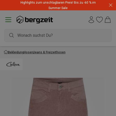
Highlights zum unschlagbaren Preis! Bis zu -60 % im
Summer Sale
Bekleidung
Hosen
Jeans & Freizeithosen