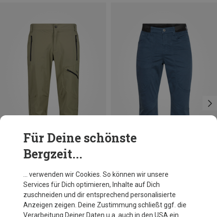
Für Deine schönste
Bergzeit...
Größen
Größen
S
M
L
XL
XXL
CMP
Chillaz
… verwenden wir Cookies. So können wir unsere
Herren Capri Hose
Herren Wilder Kaiser 2.0 3/4 Hose
Services für Dich optimieren, Inhalte auf Dich
63,95 €
89,95 €
zuschneiden und dir entsprechend personalisierte
Anzeigen zeigen. Deine Zustimmung schließt ggf. die
Verarbeitung Deiner Daten u.a. auch in den USA ein.