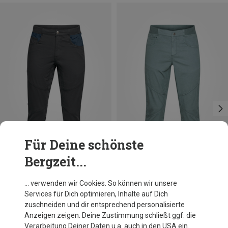
Für Deine schönste
Bergzeit...
Du sparst 53%
Größen
S
M
L
XXL
Chillaz
… verwenden wir Cookies. So können wir unsere
Herren Banff 2.0 3/4 Hose
Services für Dich optimieren, Inhalte auf Dich
82,20 €
zuschneiden und dir entsprechend personalisierte
Anzeigen zeigen. Deine Zustimmung schließt ggf. die
Verarbeitung Deiner Daten u.a. auch in den USA ein.