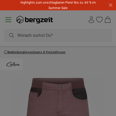
Highlights zum unschlagbaren Preis! Bis zu -60 % im
Summer Sale
Bekleidung
Hosen
Jeans & Freizeithosen