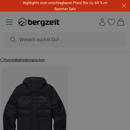
Highlights zum unschlagbaren Preis! Bis zu -60 % im
Summer Sale
Herren
Bekleidung
Jacken