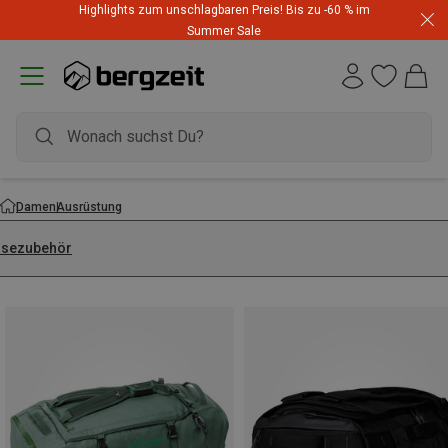
Highlights zum unschlagbaren Preis! Bis zu -60 % im
Summer Sale
Damen
Ausrüstung
isezubehör