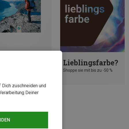
Lieblingsfarbe?
Thomas Kettler Verlag | Sonstige Outdoor Literatur
Shoppe sie mit bis zu -50 %
wegen Outdoor Kompass
€
uf Dich zuschneiden und
Verarbeitung Deiner
NDEN