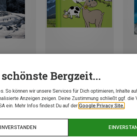
schönste Bergzeit...
Ortovox | Sonstige Outdoor Literatur
Zwerg am Berg Verlag | Sonstige Outdoor Literatur
Meine Berge - Tourenbuch für Kinder
Südnor
8,95 €
19,90 
. So können wir unsere Services für Dich optimieren, Inhalte a
alisierte Anzeigen zeigen. Deine Zustimmung schließt ggf. die 
USA ein. Mehr Infos findest Du auf der
Google Privacy Site.
EINVERSTANDEN
EINVERSTA