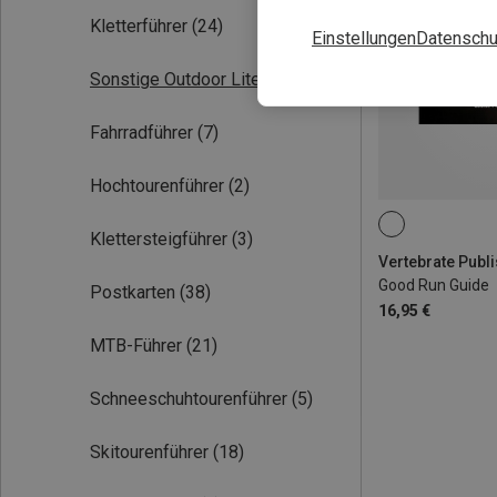
Kletterführer
(24)
Einstellungen
Datenschu
Sonstige Outdoor Literatur
(5)
Fahrradführer
(7)
Hochtourenführer
(2)
Klettersteigführer
(3)
Good Run Guide
Postkarten
(38)
16,95 €
MTB-Führer
(21)
Schneeschuhtourenführer
(5)
Skitourenführer
(18)