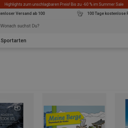
Highlights zum unschlagbaren Preis! Bis zu -60 % im Summer Sale
enloser Versand ab 100
100 Tage kostenlose 
o
Sportarten