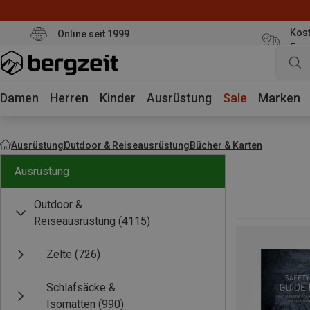
Kost
Online seit 1999
Eur
Damen
Herren
Kinder
Ausrüstung
Sale
Marken
Ausrüstung
Outdoor & Reiseausrüstung
Bücher & Karten
Ausrüstung
Outdoor &
Reiseausrüstung
(4115)
Zelte
(726)
Schlafsäcke &
Isomatten
(990)