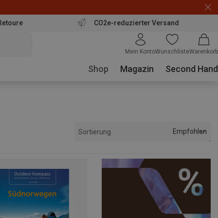
Retoure
CO2e-reduzierter Versand
Mein Konto
Wunschliste
Warenkorb
Shop
Magazin
Second Hand
Empfohlen
Sortierung