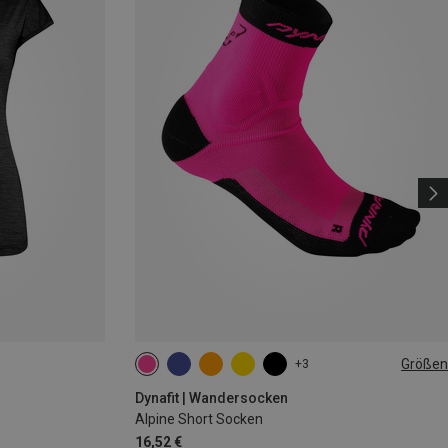
Größen
+3
35|36|37|38
39|40|41|42
43|44|45|46
Dynafit | Wandersocken
Alpine Short Socken
16,52 €