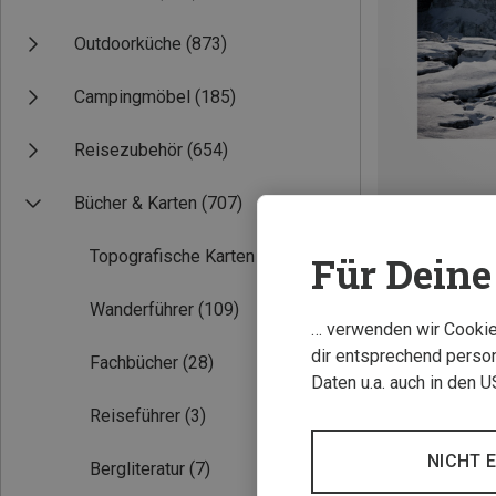
Outdoorküche
(873)
Campingmöbel
(185)
Reisezubehör
(654)
Bücher & Karten
(707)
Topografische Karten
(413)
Für Deine 
SAGB Ice
Wanderführer
(109)
4,95 €
… verwenden wir Cookies
dir entsprechend person
Fachbücher
(28)
Daten u.a. auch in den 
Reiseführer
(3)
NICHT 
Bergliteratur
(7)