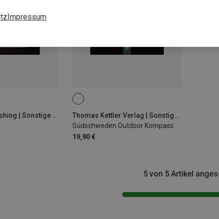
tz
Impressum
Vertebrate Publishing | Sonstige Outdoor Literatur
Thomas Kettler Verlag | Sonstige Outdoor Literatur
Südschweden Outdoor Kompass
19,90 €
5 von 5 Artikel ange