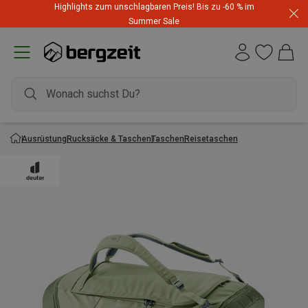
Highlights zum unschlagbaren Preis! Bis zu -60 % im
Summer Sale
Ausrüstung
Rucksäcke & Taschen
Taschen
Reisetaschen