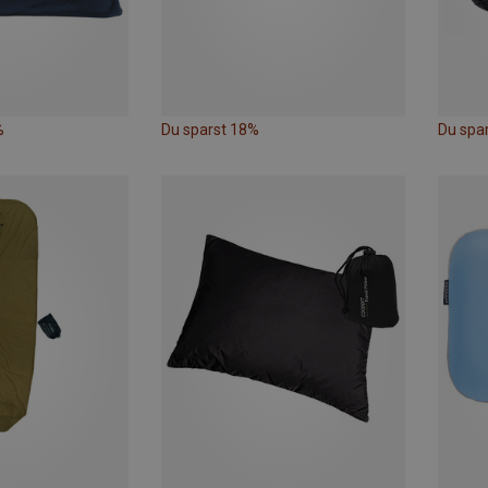
%
Du sparst 18%
Du spa