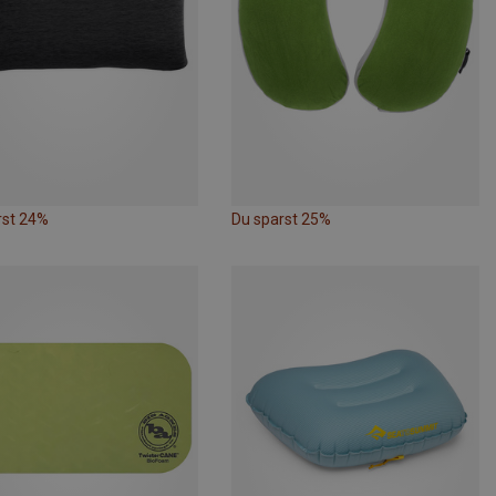
rst 24%
Du sparst 25%