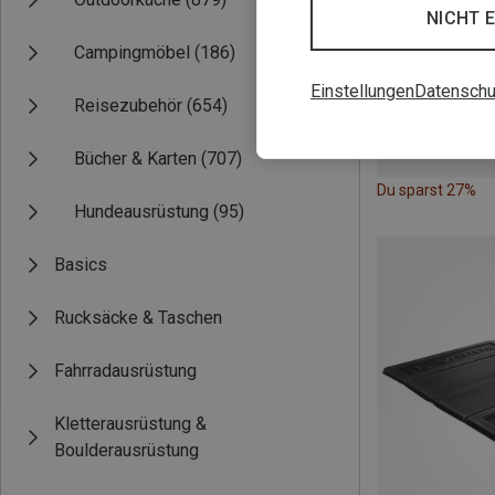
NICHT 
Campingmöbel
(186)
Einstellungen
Datenschu
Reisezubehör
(654)
Bücher & Karten
(707)
Du sparst 27%
Hundeausrüstung
(95)
Basics
Rucksäcke & Taschen
Fahrradausrüstung
Kletterausrüstung &
Boulderausrüstung