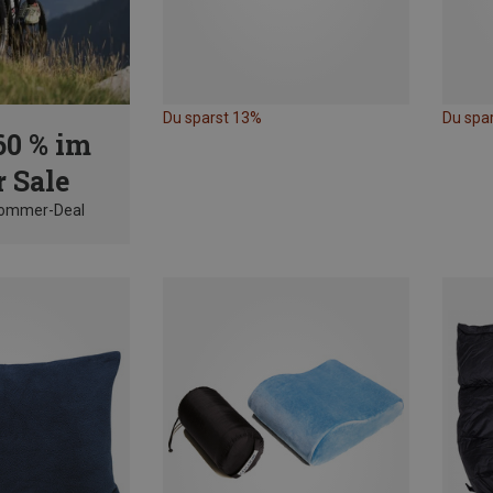
Du sparst 13%
Du spa
60 % im
 Sale
Sommer-Deal