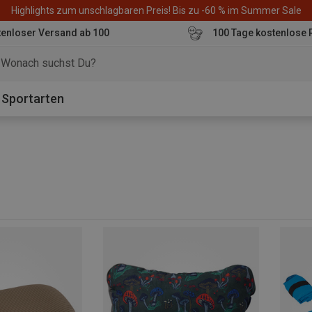
Highlights zum unschlagbaren Preis! Bis zu -60 % im Summer Sale
enloser Versand ab 100
100 Tage kostenlose 
o
Sportarten