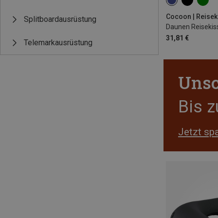
S
Cocoon | Reisek
Splitboardausrüstung
Daunen Reisekis
31,81 €
Telemarkausrüstung
Unsc
Bis 
Jetzt sp