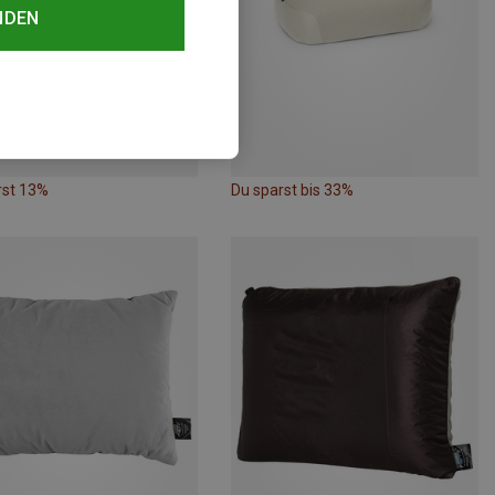
NDEN
rst 13%
Du sparst bis 33%