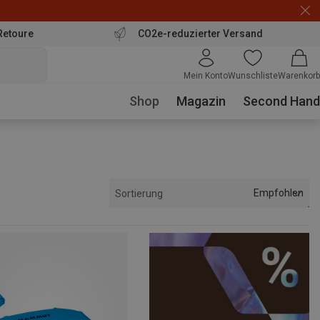
Retoure
CO2e-reduzierter Versand
Mein Konto
Wunschliste
Warenkorb
Shop
Magazin
Second Hand
Empfohlen
Sortierung