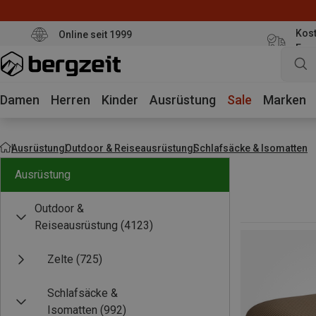
Kost
Online seit 1999
Eur
Damen
Herren
Kinder
Ausrüstung
Sale
Marken
Ausrüstung
Outdoor & Reiseausrüstung
Schlafsäcke & Isomatten
Ausrüstung
Outdoor &
Reiseausrüstung
(4123)
Zelte
(725)
Schlafsäcke &
Isomatten
(992)