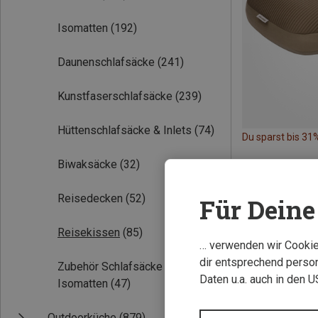
Isomatten
(192)
Daunenschlafsäcke
(241)
Kunstfaserschlafsäcke
(239)
Hüttenschlafsäcke & Inlets
(74)
Du sparst bis 31
Biwaksäcke
(32)
Reisedecken
(52)
Für Deine 
Reisekissen
(85)
… verwenden wir Cookies
dir entsprechend person
Zubehör Schlafsäcke &
Daten u.a. auch in den 
Isomatten
(47)
Outdoorküche
(879)