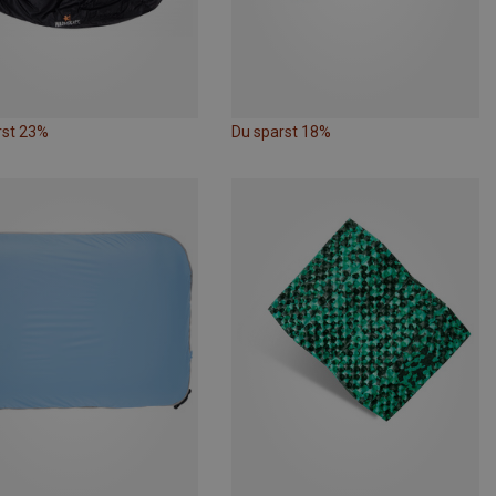
rst 23%
Du sparst 18%