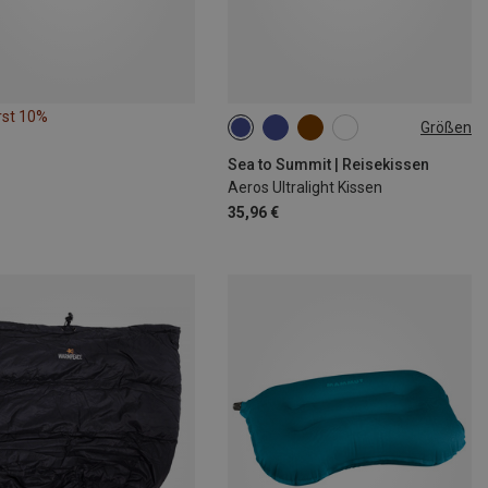
rst 10%
Größen
REGULAR
Sea to Summit | Reisekissen
Aeros Ultralight Kissen
35,96 €