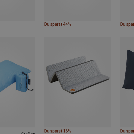
Du sparst 44%
Du spar
Du sparst 16%
Du spa
Größen