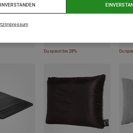
EINVERSTANDEN
EINVERSTA
tz
Impressum
Du sparst bis 28%
Du spa