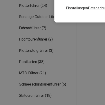
Kletterführer
(24)
Einstellungen
Datenschu
Sonstige Outdoor Literatur
(5)
Fahrradführer
(7)
Hochtourenführer
(2)
Klettersteigführer
(3)
Postkarten
(38)
MTB-Führer
(21)
Schneeschuhtourenführer
(5)
Skitourenführer
(18)