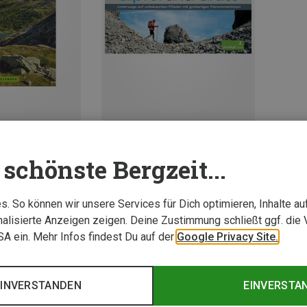
schönste Bergzeit...
chtourenführer
Frischluftedition | Hochtourenführer
Einsame Gipfel und Grate
19,90 €
. So können wir unsere Services für Dich optimieren, Inhalte a
alisierte Anzeigen zeigen. Deine Zustimmung schließt ggf. die 
USA ein. Mehr Infos findest Du auf der
Google Privacy Site.
2 von 2 Artikel ange
EINVERSTANDEN
EINVERSTA