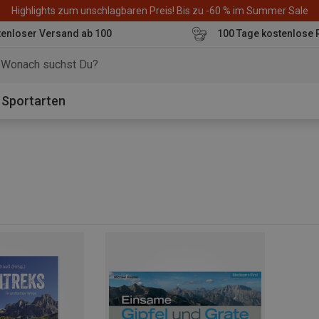
Highlights zum unschlagbaren Preis! Bis zu -60 % im Summer Sale
enloser Versand ab 100
100 Tage kostenlose 
o
Sportarten