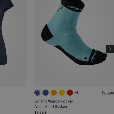
Größen
+3
35|36|37|38
39|40|41|42
43|44|45|46
Dynafit | Wandersocken
Alpine Short Socken
16,52 €