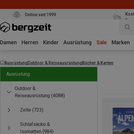
Kost
Online seit 1999
Eur
Damen
Herren
Kinder
Ausrüstung
Sale
Marken
Ausrüstung
Outdoor & Reiseausrüstung
Bücher & Karten
Ausrüstung
Outdoor &
Reiseausrüstung
(4088)
Zelte
(723)
Schlafsäcke &
Isomatten
(984)