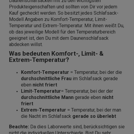
Daunenschlafsäcken mit zu den wichtigsten
Produkteigenschaften und sollten von Dir vor jedem
Kauf gecheckt werden. So besitzt jedes Schlafsack-
Modell Angaben zu Komfort-Temperatur, Limit-
Temperatur und Extrem-Temperatur. Mit ihnen weißt Du,
ob das jeweilige Modell für den Temperaturbereich
geeignet ist, den Du mit dem Daunenschlafsack
abdecken willst.
Was bedeuten Komfort-, Limit- &
Extrem-Temperatur?
Komfort-Temperatur
= Temperatur, bei der die
durchschnittliche Frau
im Schlafsack gerade
eben
nicht friert
Limit-Temperatur
= Temperatur, bei der der
durchschnittliche Mann
gerade eben
nicht
friert
Extrem-Temperatur
= Temperatur, bei der man
die Nacht im Schlafsack
gerade so überlebt
Beachte:
Da dies Laborwerte sind, berücksichtigen sie
nicht die individuellen Unterschiede. Bist Du sehr