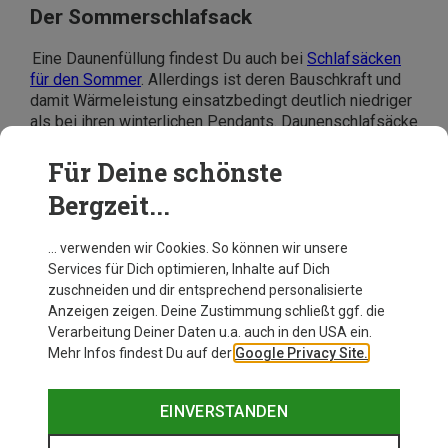
Der Sommerschlafsack
Eine Daunenfüllung findest Du auch bei
Schlafsäcken
für den Sommer
. Allerdings ist deren Bauschkraft und
damit Wärmeleistung einsatzbedingt deutlich niedriger
als bei ihren winterlichen Pendants. Daunenschlafsäcke
für den Sommer sind vor allem bei minimalistischen
Touren in warmen Ländern geeignet. Sie besitzen
Für Deine schönste
durchgesteppte Kammern, aber keinen Wärmekragen.
Bergzeit...
Ihre Komfort-Temperatur liegt bei ca. 8 bis 15 Grad
Celsius.
… verwenden wir Cookies. So können wir unsere
Services für Dich optimieren, Inhalte auf Dich
zuschneiden und dir entsprechend personalisierte
Anzeigen zeigen. Deine Zustimmung schließt ggf. die
Verarbeitung Deiner Daten u.a. auch in den USA ein.
Mehr Infos findest Du auf der
Google Privacy Site.
EINVERSTANDEN