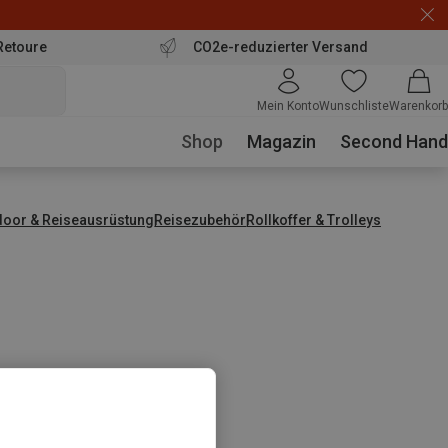
Retoure
CO2e-reduzierter Versand
Mein Konto
Wunschliste
Warenkorb
Shop
Magazin
Second Hand
door & Reiseausrüstung
Reisezubehör
Rollkoffer & Trolleys