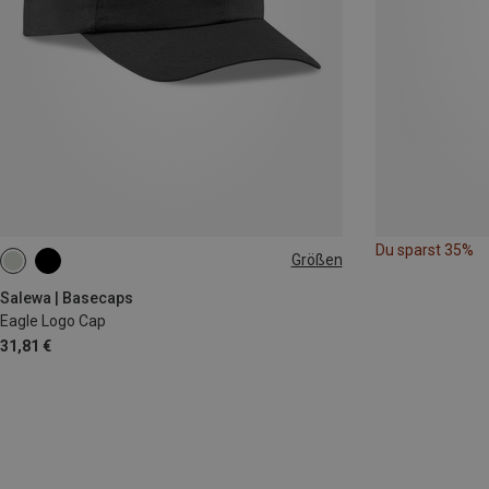
Du sparst 35%
Größen
ONE SIZE
Salewa | Basecaps
Eagle Logo Cap
31,81 €