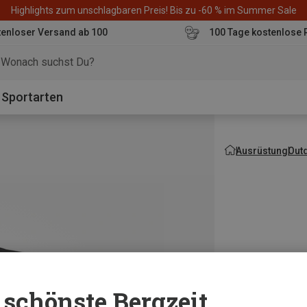
Highlights zum unschlagbaren Preis! Bis zu -60 % im Summer Sale
enloser Versand ab 100
100 Tage kostenlose 
o
Sportarten
Ausrüstung
Out
schönste Bergzeit...