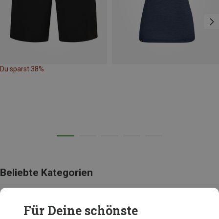
Du sparst 38%
Beliebte Kategorien
Für Deine schönste
BEKLEIDUNG