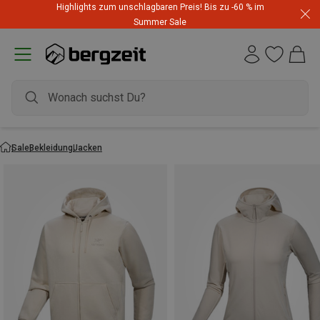
Highlights zum unschlagbaren Preis! Bis zu -60 % im
Summer Sale
Sale
Bekleidung
Jacken