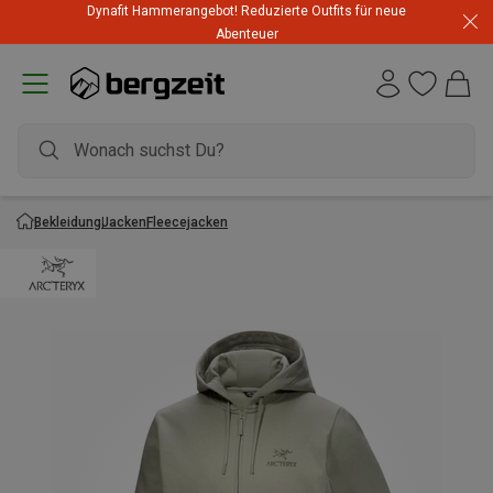
Dynafit Hammerangebot! Reduzierte Outfits für neue
Abenteuer
Bekleidung
Jacken
Fleecejacken