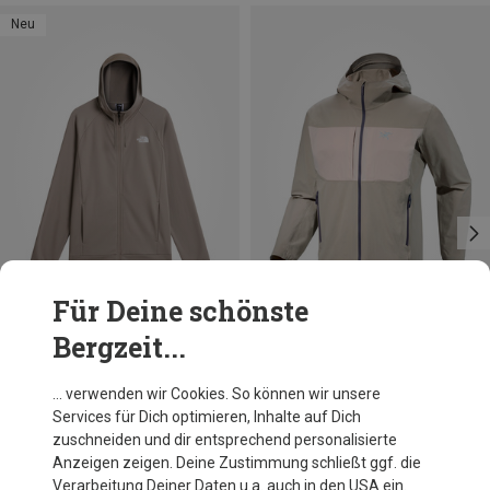
Neu
Für Deine schönste
Bergzeit...
Du sparst 13%
Größen
S
M
L
XL
The North Face
… verwenden wir Cookies. So können wir unsere
Herren Reaxion 2.0 Hoodie Jacke
Services für Dich optimieren, Inhalte auf Dich
89,95 €
zuschneiden und dir entsprechend personalisierte
Anzeigen zeigen. Deine Zustimmung schließt ggf. die
Verarbeitung Deiner Daten u.a. auch in den USA ein.