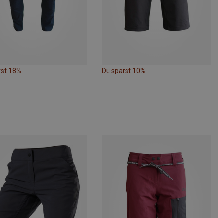
rst 18%
Du sparst 10%