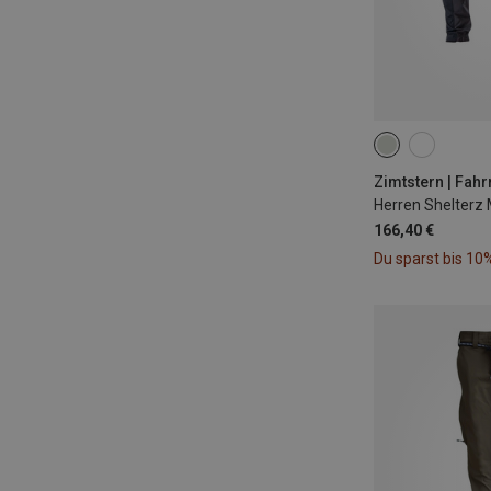
S
M
XL
Zimtstern | Fah
Herren Shelterz
166,40 €
Du sparst bis 10