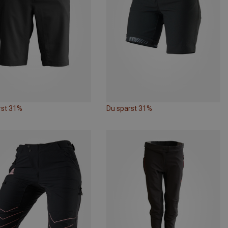
rst 31%
Du sparst 31%