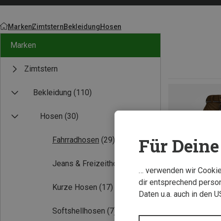
Marken
Zimtstern
Bekleidung
Hosen
Marken
Zimtstern
Bekleidung
(110)
Hosen
(30)
Für Deine 
Fahrradhosen
(29)
Jeans & Freizeithosen
(2)
… verwenden wir Cookies
dir entsprechend person
Kurze Hosen
(17)
Daten u.a. auch in den 
Softshellhosen
(7)