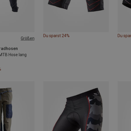
Du sparst 24%
Du spa
Größen
XXL
rradhosen
 MTB Hose lang
%