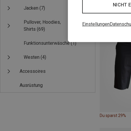
NICHT 
Jacken
(7)
Du sparst 31%
Pullover, Hoodies,
Einstellungen
Datenschu
Shirts
(69)
Funktionsunterwäsche
(1)
Westen
(4)
Accessoires
Ausrüstung
Du sparst 29%