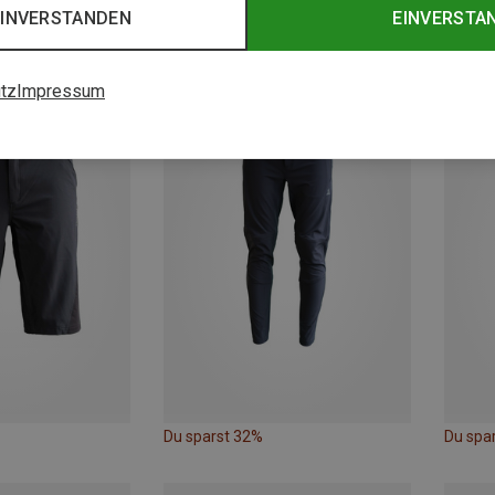
EINVERSTANDEN
EINVERSTA
Du sparst 46%
Du spa
tz
Impressum
Du sparst 32%
Du spa