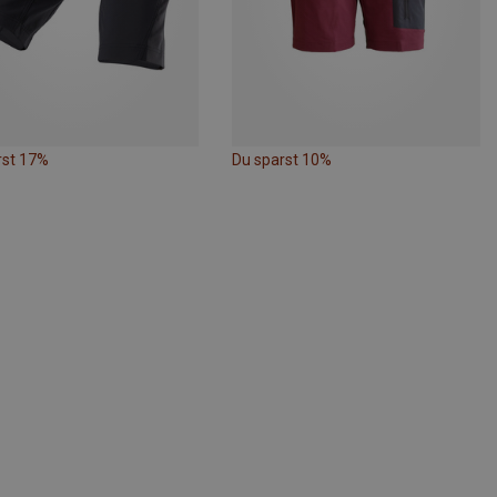
rst 17%
Du sparst 10%