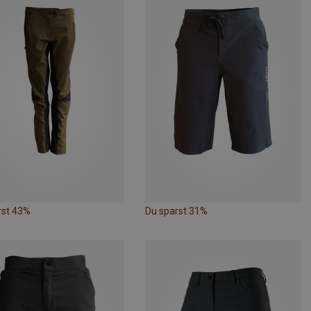
rst 43%
Du sparst 31%