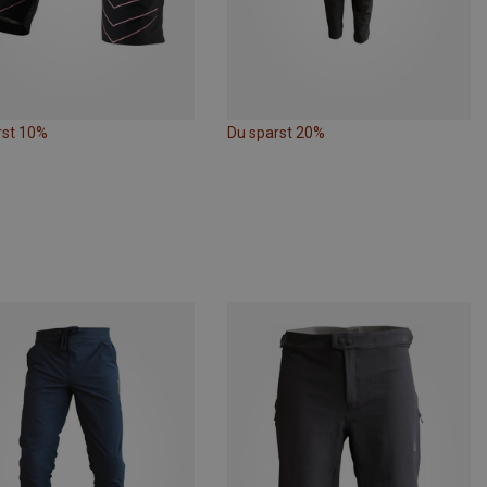
rst 10%
Du sparst 20%