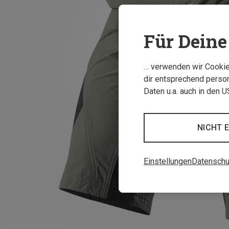
Für Deine 
… verwenden wir Cookies
dir entsprechend person
Daten u.a. auch in den 
NICHT 
Einstellungen
Datenschu