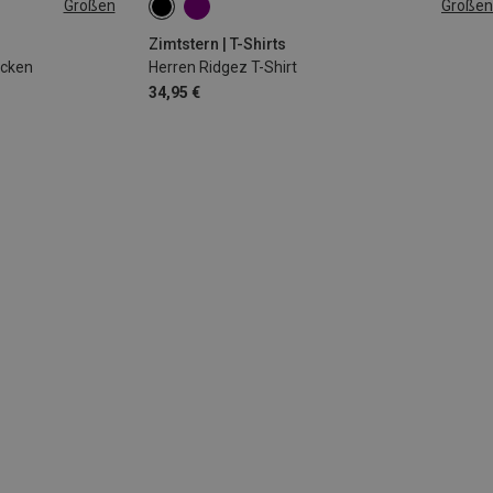
Größen
Größen
S
M
L
XL
Zimtstern | T-Shirts
ocken
Herren Ridgez T-Shirt
34,95 €