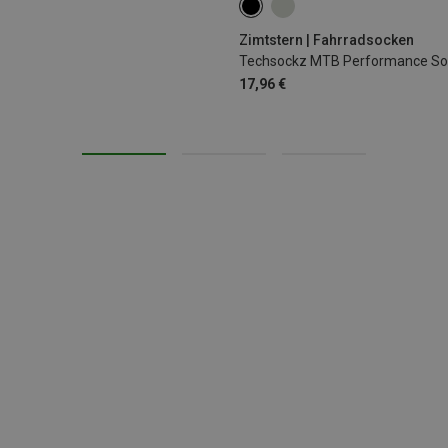
40|41|42|43
44|45|46|47
Zimtstern | Fahrradsocken
Techsockz MTB Performance S
17,96 €