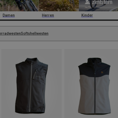
Damen
Herren
Kinder
hrradwesten
Softshellwesten