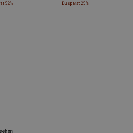
rst 52%
Du sparst 25%
esehen