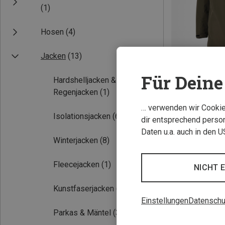
(1)
Hosen
(4)
Jacken
(13)
Für Deine 
Hardshelljacken &
Regenjacken
(1)
Du sparst 44%
… verwenden wir Cookies
Isolationsjacken
(6)
dir entsprechend person
Daten u.a. auch in den 
Winterjacken
(8)
Fleecejacken
(1)
NICHT 
Kunstfaserjacken
(6)
Einstellungen
Datenschu
Parkas & Mäntel
(3)