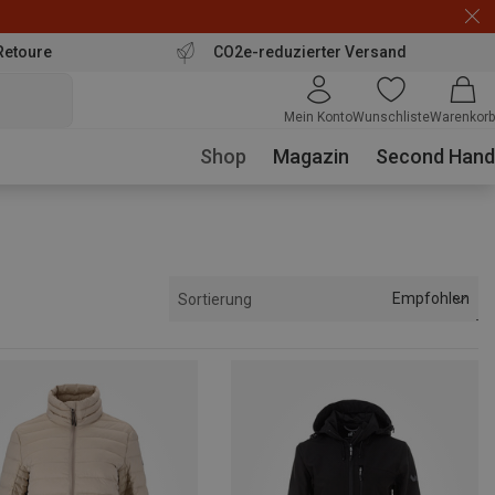
Retoure
CO2e-reduzierter Versand
Mein Konto
Wunschliste
Warenkorb
Shop
Magazin
Second Hand
Empfohlen
Sortierung