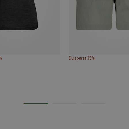
%
Du sparst 35%