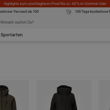
Highlights zum unschlagbaren Preis! Bis zu -60 % im Summer Sale
enloser Versand ab 100
100 Tage kostenlose 
o
Sportarten