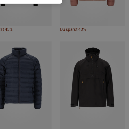
rst 45%
Du sparst 43%