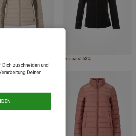
rst 38%
Du sparst 53%
uf Dich zuschneiden und
Verarbeitung Deiner
NDEN