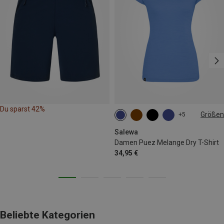
Du sparst 42%
Größen
+5
XS
S
M
L
XL
Salewa
Damen Puez Melange Dry T-Shirt
34,95 €
Beliebte Kategorien