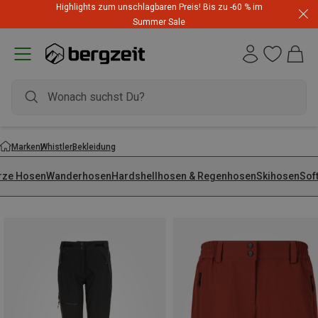
Highlights zum unschlagbaren Preis! Bis zu -60 % im
Summer Sale
Marken
Whistler
Bekleidung
rze Hosen
Wanderhosen
Hardshellhosen & Regenhosen
Skihosen
Sof