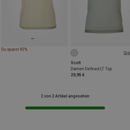
Du sparst 45%
Gr
M
Scott
Damen Defined LT Top
29,95 €
2 von 2 Artikel angesehen