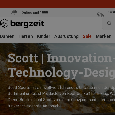
Kost
Online seit 1999
Eur
Damen
Herren
Kinder
Ausrüstung
Sale
Marken
Scott | Innovation
Technology-Desi
Scott Sports ist ein weltweit führendes Unternehmen der Sp
Sortiment umfasst Produkte von Kopf bis Fuß für Biking, Wi
Diese Breite macht Scott zu einem Ganzjahresanbieter hoc
für verschiedenste Ansprüche.