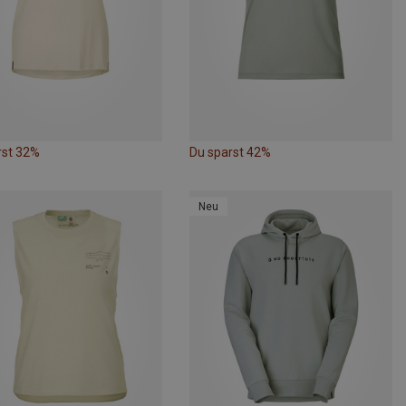
rst 32%
Du sparst 42%
Neu