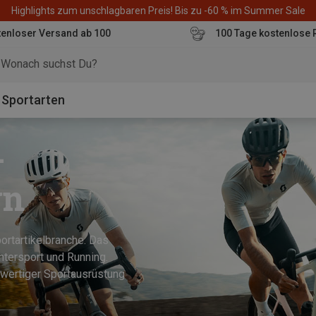
Highlights zum unschlagbaren Preis! Bis zu -60 % im Summer Sale
enloser Versand ab 100
100 Tage kostenlose 
o
Sportarten
-
gn
ortartikelbranche. Das
ntersport und Running.
hwertiger Sportausrüstung