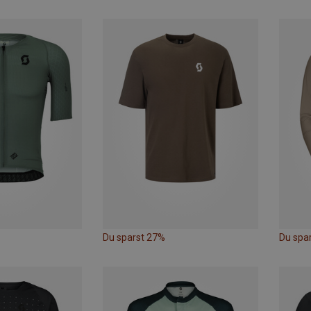
Du sparst 27%
Du spa