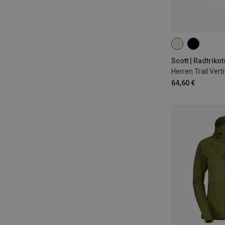
M
L
XXL
Scott | Radtrikot
Herren Trail Vert
64,60 €