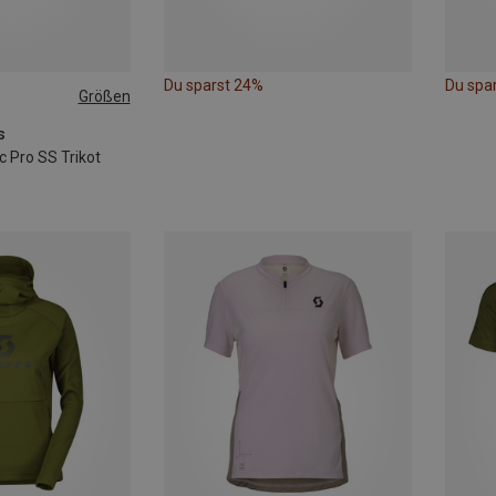
Du sparst 24%
Du spa
Größen
s
ic Pro SS Trikot