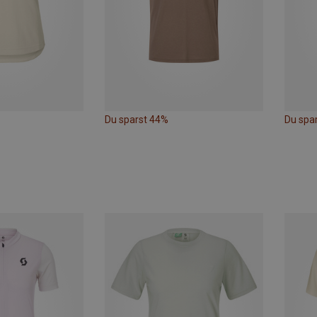
Du sparst 44%
Du spa