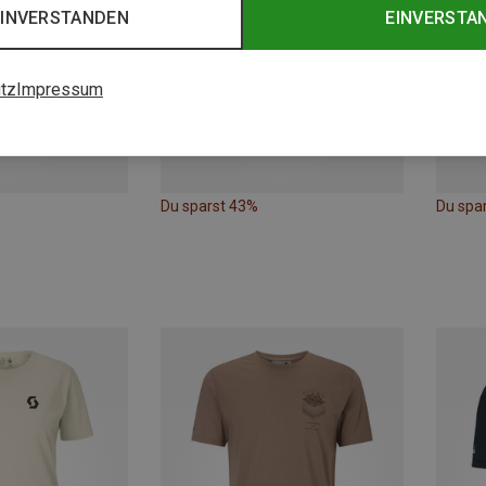
EINVERSTANDEN
EINVERSTA
tz
Impressum
Du sparst 43%
Du spa