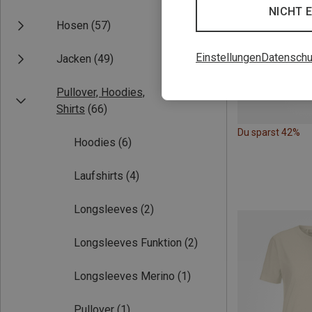
NICHT 
Hosen
(57)
Einstellungen
Datenschu
Jacken
(49)
Pullover, Hoodies,
Shirts
(66)
Du sparst 42%
Hoodies
(6)
Laufshirts
(4)
Longsleeves
(2)
Longsleeves Funktion
(2)
Longsleeves Merino
(1)
Pullover
(1)