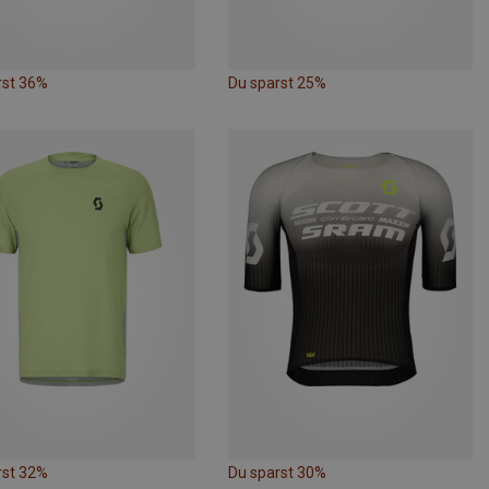
rst 36%
Du sparst 25%
rst 32%
Du sparst 30%