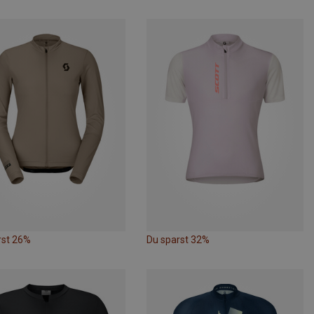
rst 26%
Du sparst 32%