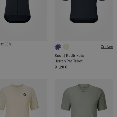
rst 35%
Größen
M
L
XL
Scott | Radtrikots
Herren Pro Trikot
91,20 €