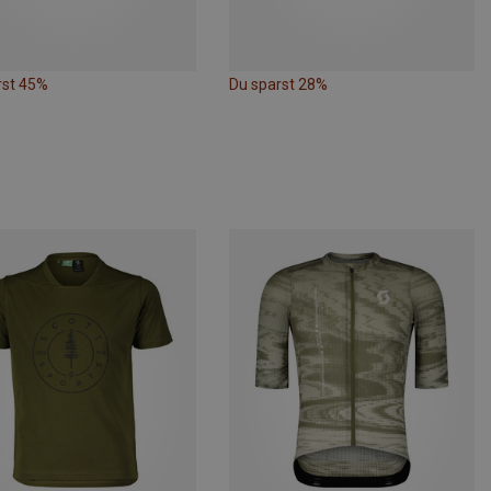
rst 45%
Du sparst 28%