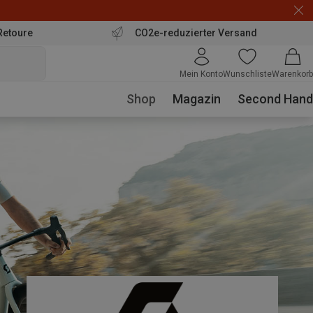
Retoure
CO2e-reduzierter Versand
Mein Konto
Wunschliste
Warenkorb
Shop
Magazin
Second Hand