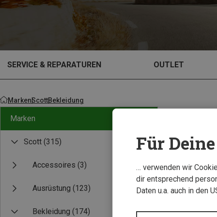
SERVICE & REPARATUREN
OUTLET
Marken
Scott
Bekleidung
Marken
Für Deine 
Scott
(315)
Accessoires
(3)
… verwenden wir Cookies
dir entsprechend person
Ausrüstung
(123)
Daten u.a. auch in den 
Bekleidung
(174)