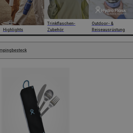
Trinkflaschen-
Outdoor- &
Highlights
Zubehör
Reiseausrüstung
mpingbesteck