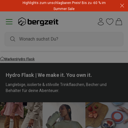
Highlights zum unschlagbaren Preis! Bis zu -60 % im
Summer Sale
Marken
Hydro Flask
Hydro Flask | We make it. You own it.
Langlebige, isolierte & stilvolle Trinkflaschen, Becher und
Behälter für deine Abenteuer.