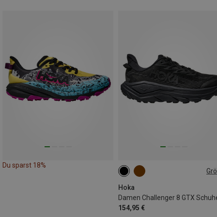
Du sparst 18%
Gr
Hoka
Damen Challenger 8 GTX Schuh
154,95 €