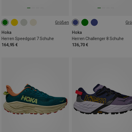
Größen
Gr
41|41.5
42.5|43
43
44.5|45
Hoka
Hoka
Herren Speedgoat 7 Schuhe
Herren Challenger 8 Schuhe
164,95 €
136,70 €