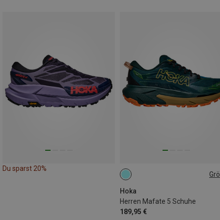
Du sparst 20%
Gr
41|41.5
42
42.5|43
Hoka
Herren Mafate 5 Schuhe
189,95 €