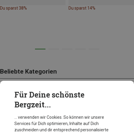
Du sparst 38%
Du sparst 14%
Beliebte Kategorien
Für Deine schönste
BEKLEIDUNG
Bergzeit...
… verwenden wir Cookies. So können wir unsere
Services für Dich optimieren, Inhalte auf Dich
zuschneiden und dir entsprechend personalisierte