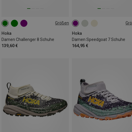
Größen
Gr
38
42.5|43
Hoka
Hoka
Damen Challenger 8 Schuhe
Damen Speedgoat 7 Schuhe
139,60 €
164,95 €