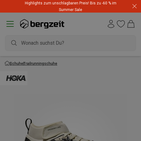
Highlights zum unschlagbaren Preis! Bis zu -60 % im
Summer Sale
Schuhe
Trailrunningschuhe