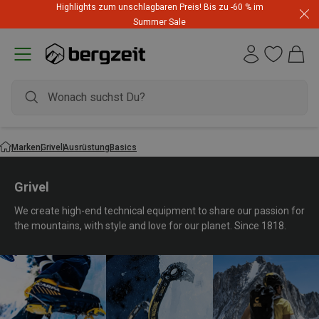
Highlights zum unschlagbaren Preis! Bis zu -60 % im
Summer Sale
Marken
Grivel
Ausrüstung
Basics
Grivel
We create high-end technical equipment to share our passion for
the mountains, with style and love for our planet. Since 1818.