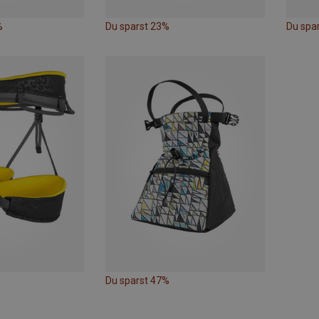
%
Du sparst 23%
Du spar
Du sparst 47%