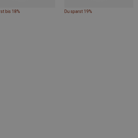
st bis 18%
Du sparst 19%