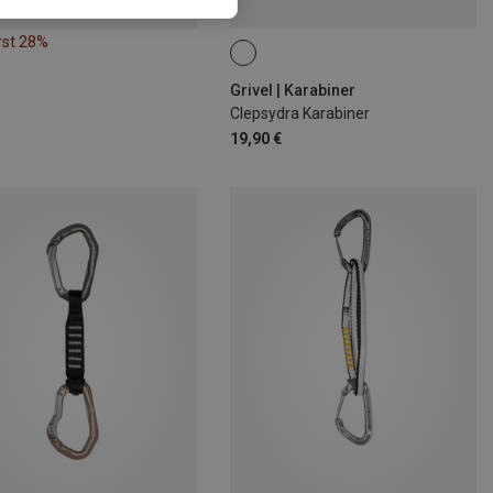
rst 28%
Grivel | Karabiner
Clepsydra Karabiner
19,90 €