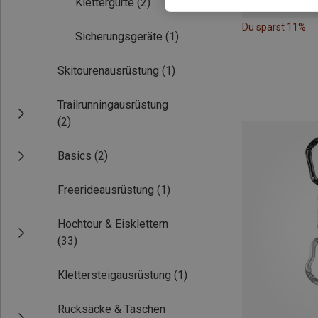
Klettergurte
(2)
Du sparst 11%
Sicherungsgeräte
(1)
Skitourenausrüstung
(1)
Trailrunningausrüstung
(2)
Basics
(2)
Freerideausrüstung
(1)
Hochtour & Eisklettern
(33)
Klettersteigausrüstung
(1)
Rucksäcke & Taschen