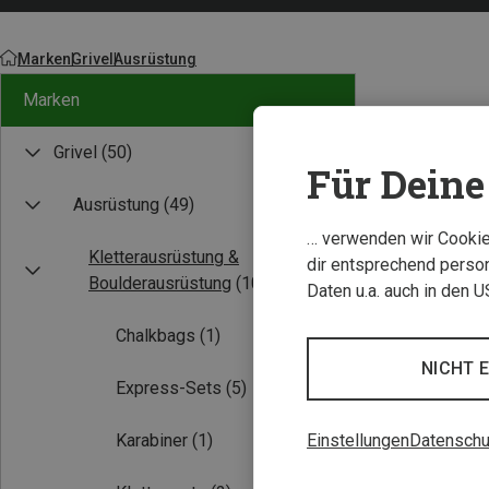
Marken
Grivel
Ausrüstung
Marken
Grivel
(50)
Für Deine 
Ausrüstung
(49)
… verwenden wir Cookies
Kletterausrüstung &
dir entsprechend person
Boulderausrüstung
(10)
Daten u.a. auch in den 
Chalkbags
(1)
NICHT 
Express-Sets
(5)
Einstellungen
Datenschu
Karabiner
(1)