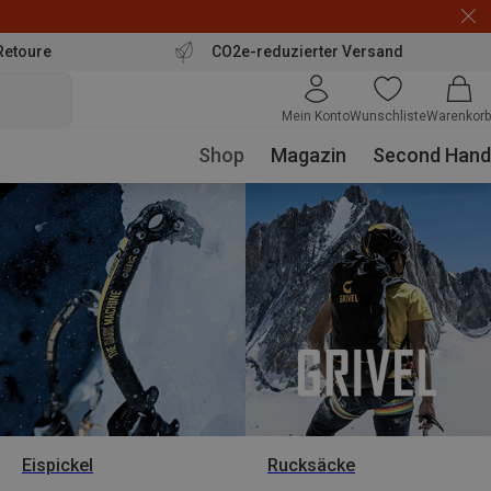
Retoure
CO2e-reduzierter Versand
Mein Konto
Wunschliste
Warenkorb
Shop
Magazin
Second Hand
Eispickel
Rucksäcke