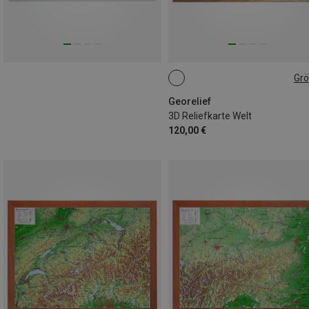
Gr
GROSS
Georelief
3D Reliefkarte Welt
120,00 €