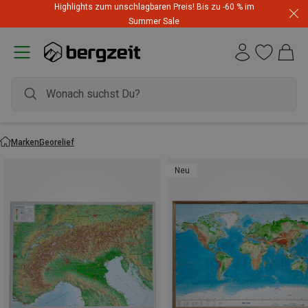
Highlights zum unschlagbaren Preis! Bis zu -60 % im
Summer Sale
Marken
Georelief
Neu