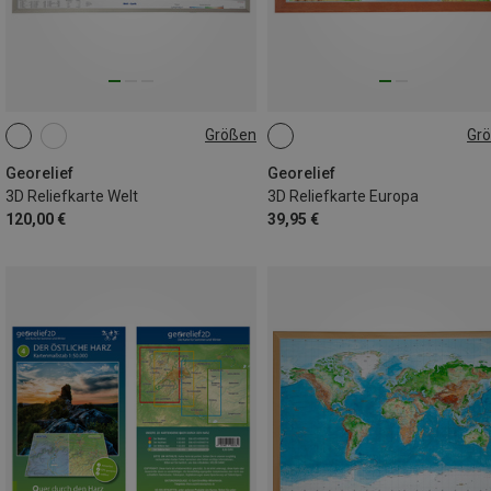
Größen
Gr
GROSS
KLEIN
Georelief
Georelief
3D Reliefkarte Welt
3D Reliefkarte Europa
120,00 €
39,95 €