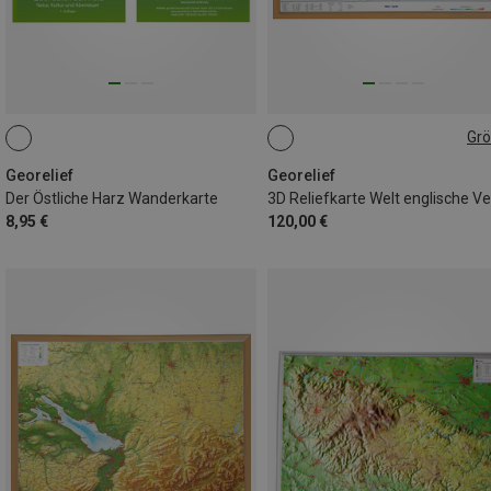
Gr
GROSS
Georelief
Georelief
Der Östliche Harz Wanderkarte
8,95 €
120,00 €