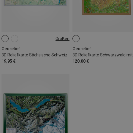
Größen
KLEIN
Georelief
Georelief
3D Reliefkarte Sächsische Schweiz
19,95 €
120,00 €