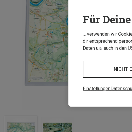
Für Deine 
… verwenden wir Cookies
dir entsprechend person
Daten u.a. auch in den 
NICHT 
Einstellungen
Datenschu