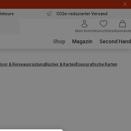
Retoure
CO2e-reduzierter Versand
Mein Konto
Wunschliste
Warenkorb
Shop
Magazin
Second Hand
door & Reiseausrüstung
Bücher & Karten
Topografische Karten