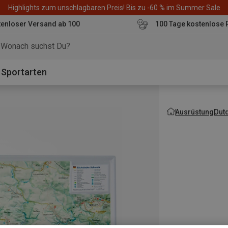
Highlights zum unschlagbaren Preis! Bis zu -60 % im Summer Sale
enloser Versand ab 100
100 Tage kostenlose 
o
Sportarten
Ausrüstung
Out