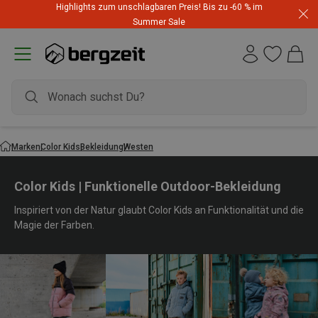
Highlights zum unschlagbaren Preis! Bis zu -60 % im
Summer Sale
Marken
Color Kids
Bekleidung
Westen
Color Kids | Funktionelle Outdoor-Bekleidung
Inspiriert von der Natur glaubt Color Kids an Funktionalität und die
Magie der Farben.