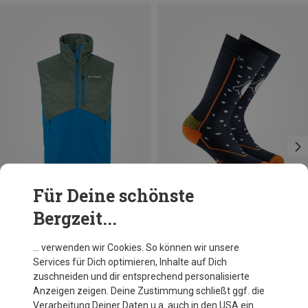
Für Deine schönste
Bergzeit...
Du sparst 25%
Größen
23|24|25|26
27|28|29|30
31|32|33|34
35|36|37|38
Rohner
… verwenden wir Cookies. So können wir unsere
Kinder Pinguin Socken
Services für Dich optimieren, Inhalte auf Dich
16,95 €
zuschneiden und dir entsprechend personalisierte
Anzeigen zeigen. Deine Zustimmung schließt ggf. die
Verarbeitung Deiner Daten u.a. auch in den USA ein.