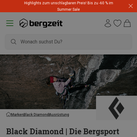
Highlights zum unschlagbaren Preis! Bis zu -60 % im
Summer Sale
Marken
Black Diamond
Ausrüstung
Black Diamond | Die Bergsport