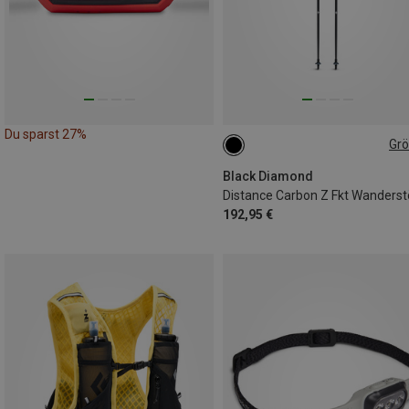
Du sparst 27%
Gr
115CM
110CM
105CM
125CM
120CM
130CM
Black Diamond
192,95 €