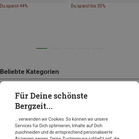
Du sparst 44%
Du sparst bis 35%
Beliebte Kategorien
Für Deine schönste
BEKLEIDUNG
Bergzeit...
… verwenden wir Cookies. So können wir unsere
Services für Dich optimieren, Inhalte auf Dich
zuschneiden und dir entsprechend personalisierte
Anzeigen zeigen. Deine Zustimmung schließt ggf. die