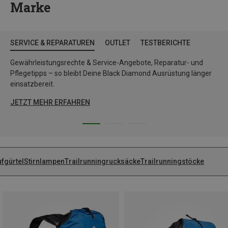
Marke
SERVICE & REPARATUREN
OUTLET
TESTBERICHTE
Gewährleistungsrechte & Service-Angebote, Reparatur- und
Pflegetipps – so bleibt Deine Black Diamond Ausrüstung länger
einsatzbereit.
JETZT MEHR ERFAHREN
ufgürtel
Stirnlampen
Trailrunningrucksäcke
Trailrunningstöcke