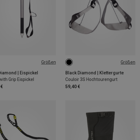
Größen
Größen
M
XL | 91-99CM
S | 69-76CM
Diamond | Eispickel
Black Diamond | Klettergurte
ith Grip Eispickel
Couloir 3S Hochtourengurt
 €
59,40 €