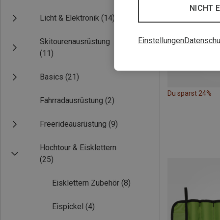
NICHT 
Licht & Elektronik
(14)
Einstellungen
Datenschu
Skitourenausrüstung
(11)
Basics
(21)
Du sparst 24%
Fahrradausrüstung
(2)
Freerideausrüstung
(9)
Hochtour & Eisklettern
(25)
Eisklettern Zubehör
(8)
Eispickel
(4)