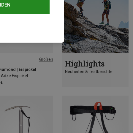
NDEN
Größen
Highlights
M
Diamond | Eispickel
Neuheiten & Testberichte
Adze Eispickel
 €