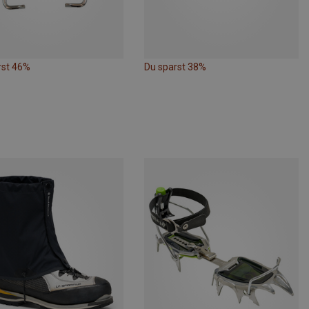
rst 46%
Du sparst 38%