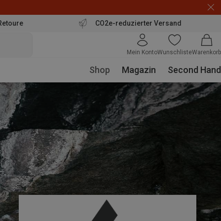
Retoure
CO2e-reduzierter Versand
Mein Konto
Wunschliste
Warenkorb
Shop
Magazin
Second Hand