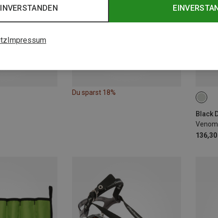
EINVERSTANDEN
EINVERSTA
tz
Impressum
Du sparst 18%
50C
Black 
Venom 
136,30