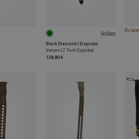
Du spa
Größen
ONE SIZE
Black Diamond | Eispickel
Venom LT Tech Eispickel
138,80 €