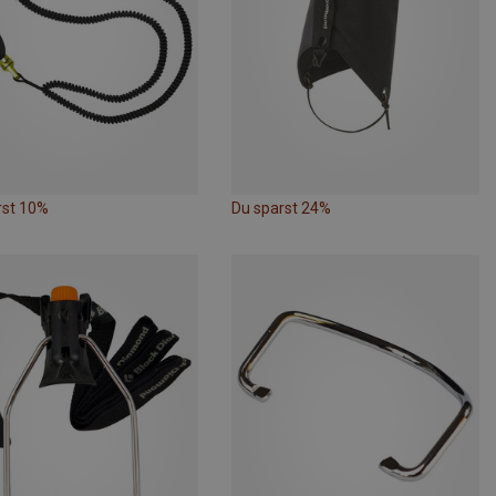
rst 10%
Du sparst 24%