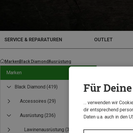
SERVICE & REPARATUREN
OUTLET
Marken
Black Diamond
Ausrüstung
Marken
Für Deine 
Black Diamond
(419)
Accessoires
(29)
… verwenden wir Cookies
dir entsprechend person
Ausrüstung
(236)
Daten u.a. auch in den 
Lawinenausrüstung
(3)