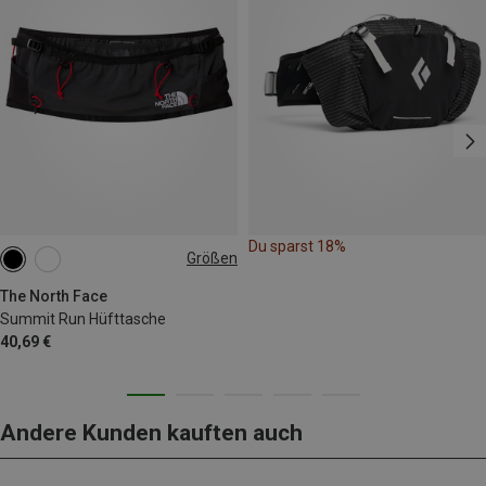
Du sparst 18%
Größen
S
M
XS
L
XL
The North Face
Summit Run Hüfttasche
40,69 €
Andere Kunden kauften auch