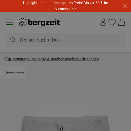
Highlights zum unschlagbaren Preis! Bis zu -60 % im
Summer Sale
Ausrüstung
Rucksäcke & Taschen
Taschen
Hüfttaschen