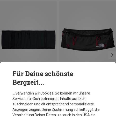
Für Deine schönste
Bergzeit...
Du sparst 22%
Größen
S
M
XS
L
XL
The North Face
… verwenden wir Cookies. So können wir unsere
Summit Run Hüfttasche
Services für Dich optimieren, Inhalte auf Dich
40,69 €
zuschneiden und dir entsprechend personalisierte
Anzeigen zeigen. Deine Zustimmung schließt ggf. die
Verarbeitung Deiner Daten u.a. auch in den USA ein.