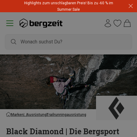
Highlights zum unschlagbaren Preis! Bis zu -60 % im
Summer Sale
Marken
Ausrüstung
Trailrunningausrüstung
Black Diamond | Die Bergsport