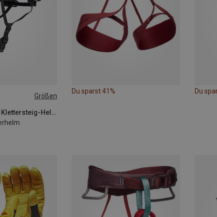
Du sparst 41%
Du spa
Größen
-63CM
Black Diamond | Klettersteig-Helme
terhelm