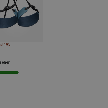
rst 19%
esehen