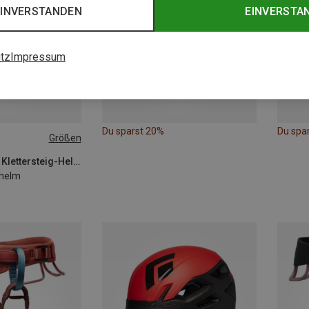
EINVERSTANDEN
EINVERSTA
tz
Impressum
Du sparst 20%
Du spa
Größen
S-M | 53-59CM
Black Diamond | Klettersteig-Helme
rhelm