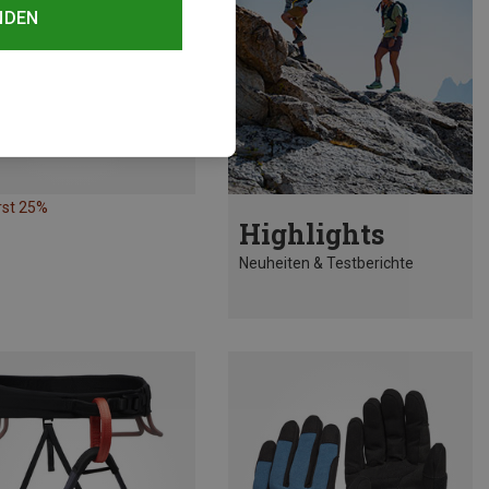
NDEN
rst 25%
Highlights
Neuheiten & Testberichte