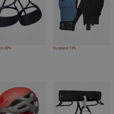
rst 20%
Du sparst 13%