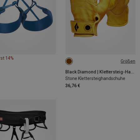
rst 14%
Größen
XS
S
Black Diamond | Klettersteig-Handschuhe
Stone Klettersteighandschuhe
36,76 €