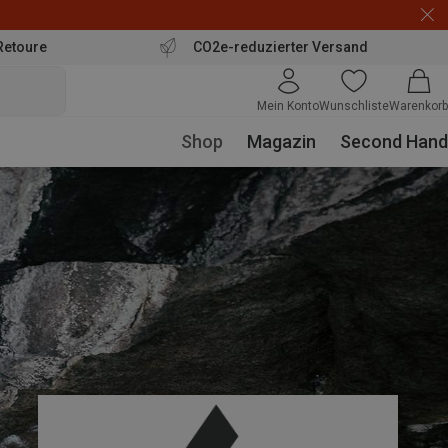
Retoure
CO2e-reduzierter Versand
Mein Konto
Wunschliste
Warenkorb
Shop
Magazin
Second Hand