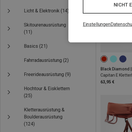
NICHT 
Licht & Elektronik
(14)
Einstellungen
Datenschu
Skitourenausrüstung
(11)
Basics
(21)
Fahrradausrüstung
(2)
M-L | 58-63CM
Freerideausrüstung
(9)
Capitan E Klette
63,95 €
Hochtour & Eisklettern
(25)
Kletterausrüstung &
Boulderausrüstung
(124)