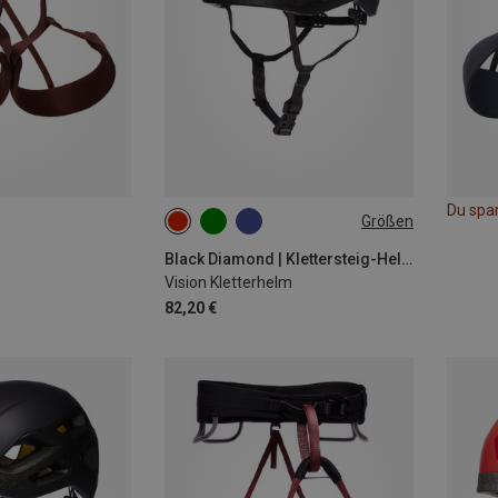
Du spa
Größen
53-59CM
58-63CM
Black Diamond | Klettersteig-Helme
Vision Kletterhelm
82,20 €