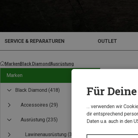
SERVICE & REPARATUREN
OUTLET
Marken
Black Diamond
Ausrüstung
Marken
Für Deine 
Black Diamond
(418)
Accessoires
(29)
… verwenden wir Cookies
dir entsprechend person
Ausrüstung
(235)
Daten u.a. auch in den 
Lawinenausrüstung
(3)