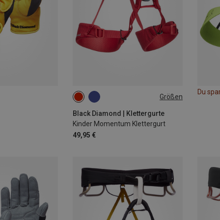
Du spa
Größen
35-65CM
Black Diamond | Klettergurte
Kinder Momentum Klettergurt
49,95 €