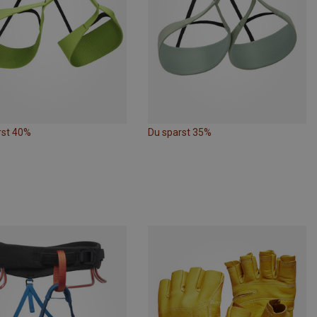
rst 40%
Du sparst 35%