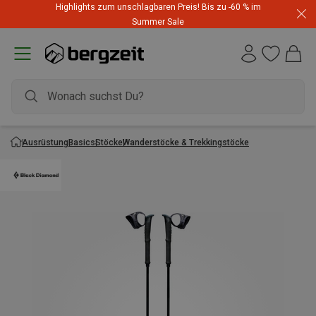
Highlights zum unschlagbaren Preis! Bis zu -60 % im
Summer Sale
Ausrüstung
Basics
Stöcke
Wanderstöcke & Trekkingstöcke