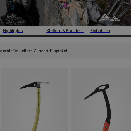
Highlights
Klettern & Bouldern
Einbohren
sgeräte
Eisklettern Zubehör
Eispickel