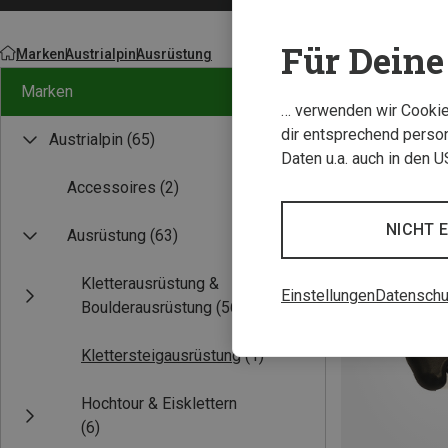
Für Deine 
Marken
Austrialpin
Ausrüstung
Marken
… verwenden wir Cookies
dir entsprechend person
Austrialpin
(65)
Daten u.a. auch in den 
Accessoires
(2)
NICHT 
Ausrüstung
(63)
Kletterausrüstung &
Einstellungen
Datenschu
Boulderausrüstung
(56)
Klettersteigausrüstung
(1)
Hochtour & Eisklettern
(6)