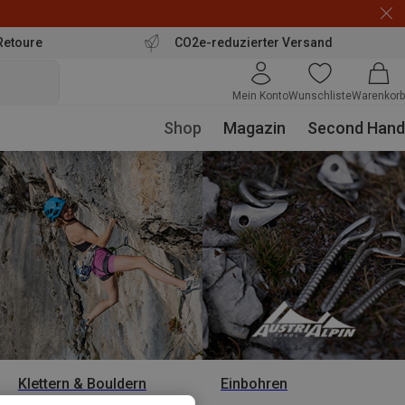
Retoure
CO2e-reduzierter Versand
Mein Konto
Wunschliste
Warenkorb
Shop
Magazin
Second Hand
Klettern & Bouldern
Einbohren