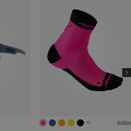
Größen
+3
35|36|37|38
39|40|41|42
43|44|45|46