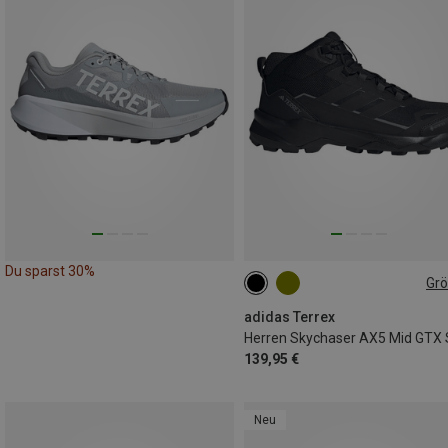
Du sparst 30%
Gr
adidas Terrex
139,95 €
Neu