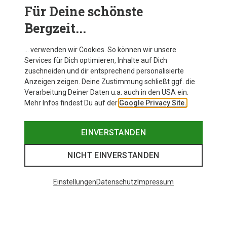
Sprunggelenke, wenn es mal ruppiger wird. Im Bergzeit
Für Deine schönste
Online Shop findest Du eine breite Auswahl an adidas Terrex
Bergzeit...
Schuhen – ganz egal ob Trekking-, Wander- oder Hikingschuh
für Herren, Damen und Kinder.
… verwenden wir Cookies. So können wir unsere
Services für Dich optimieren, Inhalte auf Dich
zuschneiden und dir entsprechend personalisierte
Anzeigen zeigen. Deine Zustimmung schließt ggf. die
Verarbeitung Deiner Daten u.a. auch in den USA ein.
Mehr Infos findest Du auf der
Google Privacy Site.
EINVERSTANDEN
NICHT EINVERSTANDEN
Einstellungen
Datenschutz
Impressum