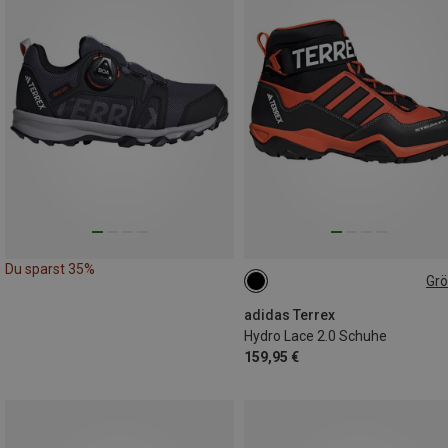
Du sparst 35%
Gr
adidas Terrex
Hydro Lace 2.0 Schuhe
159,95 €