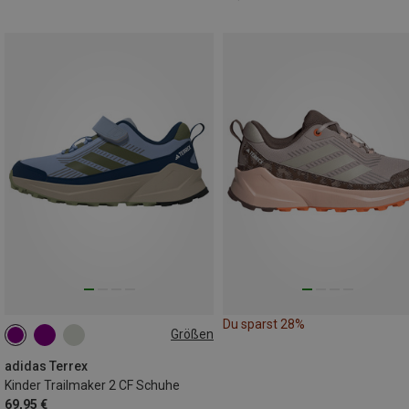
Du sparst 28%
Größen
29
31.5
35
35.5
adidas Terrex
Kinder Trailmaker 2 CF Schuhe
69,95 €