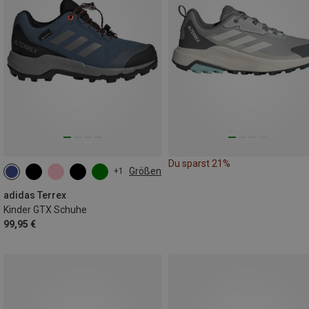
Du sparst 21%
Größen
+1
adidas Terrex
Kinder GTX Schuhe
99,95 €