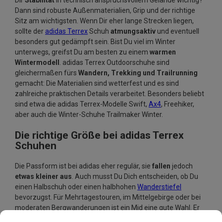
Dir
Stabilität
in technisch anspruchsvollem Gelände wichtig?
Dann sind robuste Außenmaterialien, Grip und der richtige
Sitz am wichtigsten. Wenn Dir eher lange Strecken liegen,
sollte der
adidas Terrex
Schuh
atmungsaktiv
und eventuell
besonders gut gedämpft sein. Bist Du viel im Winter
unterwegs, greifst Du am besten zu einem
warmen
Wintermodell
. adidas Terrex Outdoorschuhe sind
gleichermaßen fürs
Wandern, Trekking und Trailrunning
gemacht: Die Materialien sind wetterfest und es sind
zahlreiche praktischen Details verarbeitet. Besonders beliebt
sind etwa die adidas Terrex-Modelle Swift,
Ax4
, Freehiker,
aber auch die Winter-Schuhe Trailmaker Winter.
Die richtige Größe bei adidas Terrex
Schuhen
Die Passform ist bei adidas eher regulär, sie
fallen
jedoch
etwas kleiner aus
. Auch musst Du Dich entscheiden, ob Du
einen Halbschuh oder einen halbhohen
Wanderstiefel
bevorzugst. Für Mehrtagestouren, im Mittelgebirge oder bei
moderaten Bergwanderungen ist ein Mid eine gute Wahl. Er
garantiert Dir Trittsicherheit und die Stabilisierung der