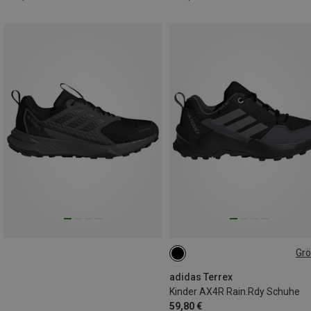
Gr
30
35.5
36
37|37.5
38.5|39
adidas Terrex
Kinder AX4R Rain.Rdy Schuhe
59,80 €