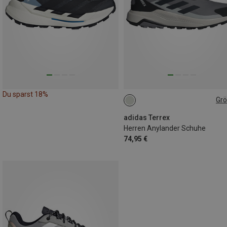
Du sparst 18%
Gr
44
adidas Terrex
Herren Anylander Schuhe
74,95 €