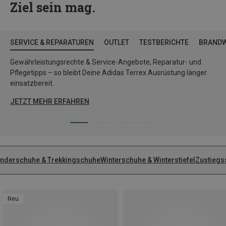
Ziel sein mag.
SERVICE & REPARATUREN
OUTLET
TESTBERICHTE
BRAND
Gewährleistungsrechte & Service-Angebote, Reparatur- und
Pflegetipps – so bleibt Deine Adidas Terrex Ausrüstung länger
einsatzbereit.
JETZT MEHR ERFAHREN
nderschuhe & Trekkingschuhe
Winterschuhe & Winterstiefel
Zustiegs
Neu