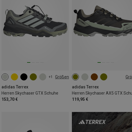
Größen
Gr
+1
adidas Terrex
adidas Terrex
Herren Skychaser GTX Schuhe
Herren Skychaser AX5 GTX Sch
153,70 €
119,95 €