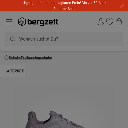
Highlights zum unschlagbaren Preis! Bis zu -60 % im
Summer Sale
Schuhe
Trailrunningschuhe