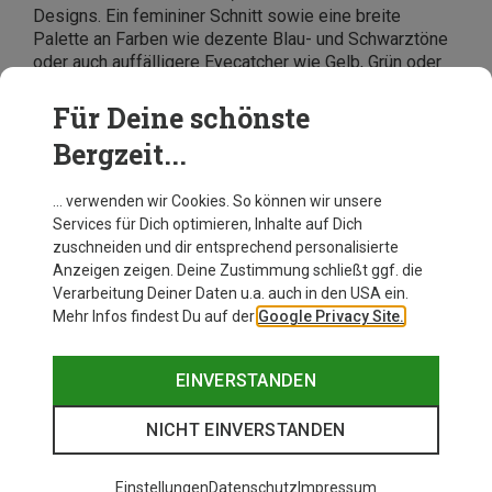
Designs. Ein femininer Schnitt sowie eine breite
Palette an Farben wie dezente Blau- und Schwarztöne
oder auch auffälligere Eyecatcher wie Gelb, Grün oder
Pink – hier findet wirklich jede Dame ihre wasserdichte
Regenjacke!
Tipp
: Im Bergzeit Onlineshop kannst Du
Für Deine schönste
ganz einfach nach „Größe“ filtern, um Dir zum Beispiel
Bergzeit...
Regenjacken für Damen in
kleinen Sondergrößen
oder großen Größen
anzeigen zu lassen.
… verwenden wir Cookies. So können wir unsere
Services für Dich optimieren, Inhalte auf Dich
zuschneiden und dir entsprechend personalisierte
Anzeigen zeigen. Deine Zustimmung schließt ggf. die
Verarbeitung Deiner Daten u.a. auch in den USA ein.
Mehr Infos findest Du auf der
Google Privacy Site.
EINVERSTANDEN
NICHT EINVERSTANDEN
Einstellungen
Datenschutz
Impressum