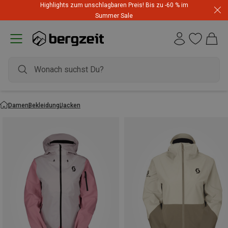
Highlights zum unschlagbaren Preis! Bis zu -60 % im
Summer Sale
Damen
Bekleidung
Jacken