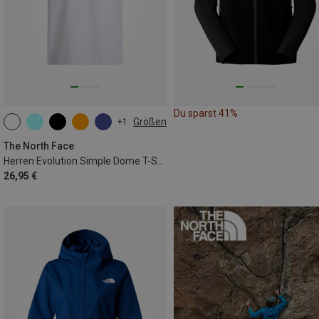
Du sparst 41%
Größen
+1
XS
L
The North Face
Herren Evolution Simple Dome T-Shirt
26,95 €