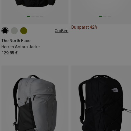
Du sparst 42%
Größen
S
M
L
XL
XXL
The North Face
Herren Antora Jacke
129,95 €