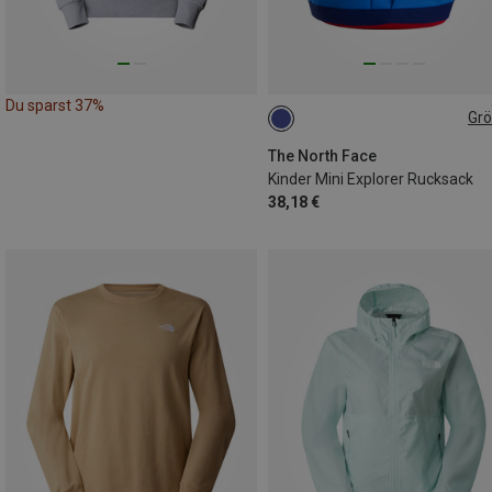
Du sparst 37%
Gr
10L
The North Face
Kinder Mini Explorer Rucksack
38,18 €