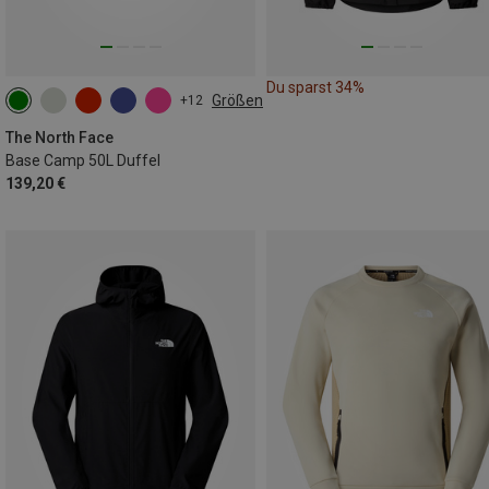
Du sparst 34%
Größen
+12
50L
The North Face
Base Camp 50L Duffel
139,20 €