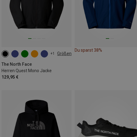
Du sparst 38%
Größen
+1
S
M
XL
XXL
The North Face
Herren Quest Mono Jacke
129,95 €