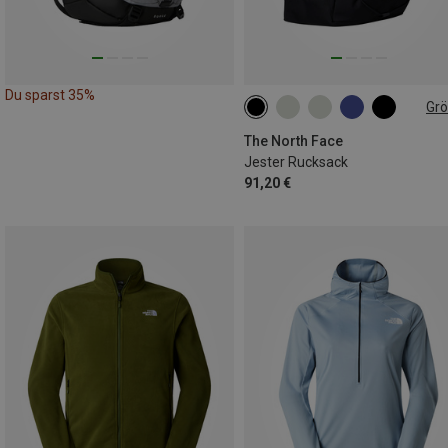
Du sparst 35%
Gr
28L
The North Face
Jester Rucksack
91,20 €