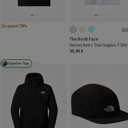
Du sparst 38%
Gr
S
M
L
XL
XXL
The North Face
Herren Retro Trail Graphic T-Shir
35,96 €
Experten Tipp