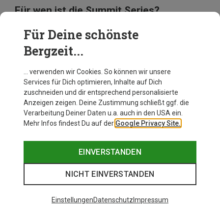
Für wen ist die Summit Series?
Die
Summit Series
, The North Face’s leistungsstärkste
Für Deine schönste
Kollektion, macht keine Kompromisse. Sie ist speziell
Bergzeit...
dafür geschaffen, Alpinisten und Kletterer, Trailrunner,
Skifahrer und Snowboarder an die Grenzen des
Möglichen zu bringen – und darüber hinaus. Verlass
… verwenden wir Cookies. So können wir unsere
dich auf ihre Performance, wenn es wirklich darauf
Services für Dich optimieren, Inhalte auf Dich
ankommt. Denn dafür wurde sie geschaffen.
zuschneiden und dir entsprechend personalisierte
Anzeigen zeigen. Deine Zustimmung schließt ggf. die
Welche Produkte gibt es in der Summit
Verarbeitung Deiner Daten u.a. auch in den USA ein.
Series?
Mehr Infos findest Du auf der
Google Privacy Site.
Summit L1 - Baselayer: sorgen für perfektes Wärme-
und Feuchtigkeitsmanagement
EINVERSTANDEN
Summit L2 - Midlayer: Diese Jacke aus Polartec®
Thermal Pro® Fleece mit Hardface® Technologie im
NICHT EINVERSTANDEN
Rückenbereich kombiniert Robustheit mit
Funktionalität.
Summit L3 - Daunen-Midlayer: Dank seiner Füllung aus
Einstellungen
Datenschutz
Impressum
800
cuin-Daunen perfekt für Einsätze im Kalten.