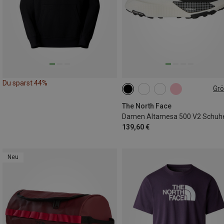
Du sparst 44%
Gr
The North Face
Damen Altamesa 500 V2 Schuh
139,60 €
Neu