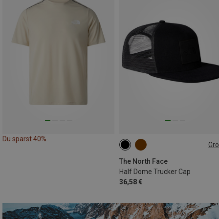
Du sparst 40%
Gr
ONE SIZE
The North Face
Half Dome Trucker Cap
36,58 €