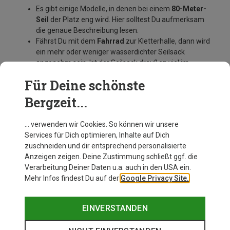
Es gibt einige Modelle, in denen bei einem
80-Meter-
Seil
der Platz eng wird. Hier solltest Du aufmerksam
die genaue Beschreibung lesen.
Fährst Du mit dem
Fahrrad
zur Kletterhalle, dann wird
ein mehr oder weniger wasserdichter Seilsack
angenehm sein. Ist der Seilsack draußen viel im
Einsatz, sollte auch die Plane soweit wasserdicht sein.
Für Deine schönste
Jeder Seilsack hat zwei Schlaufen, an denen beide
Seilenden festgeknotet werden können - und auch
Bergzeit...
sollten.
… verwenden wir Cookies. So können wir unsere
Services für Dich optimieren, Inhalte auf Dich
zuschneiden und dir entsprechend personalisierte
Anzeigen zeigen. Deine Zustimmung schließt ggf. die
Verarbeitung Deiner Daten u.a. auch in den USA ein.
Mehr Infos findest Du auf der
Google Privacy Site.
EINVERSTANDEN