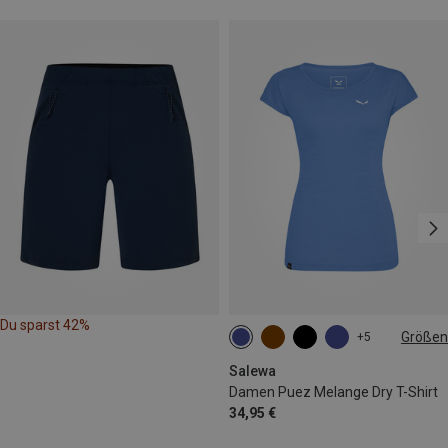
Du sparst 42%
Größen
+5
XS
S
M
L
Salewa
Damen Puez Melange Dry T-Shirt
34,95 €