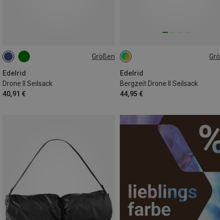
Größen
Gr
ONE SIZE
ONE SIZE
Edelrid
Edelrid
Drone II Seilsack
Bergzeit Drone II Seilsack
40,91 €
44,95 €