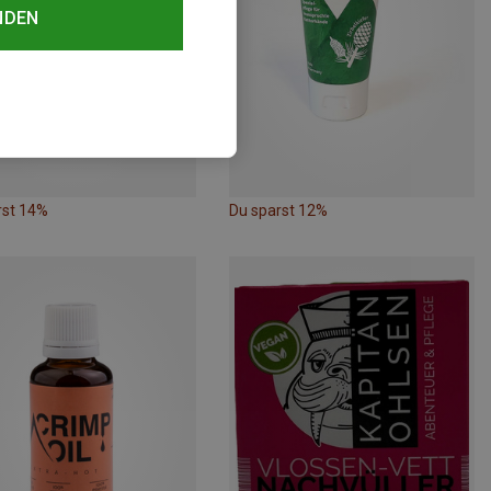
NDEN
rst 14%
Du sparst 12%