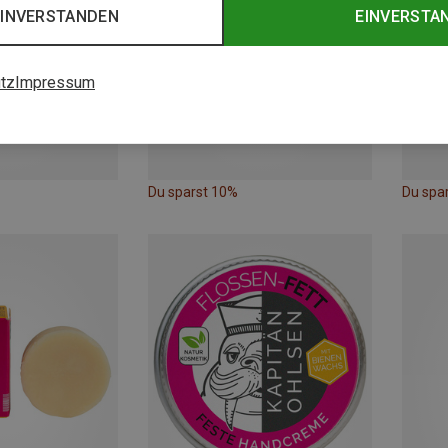
EINVERSTANDEN
EINVERSTA
tz
Impressum
Du sparst 10%
Du spa