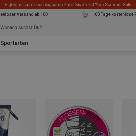
Highlights zum unschlagbaren Preis! Bis zu -60 % im Summer Sale
enloser Versand ab 100
100 Tage kostenlose 
o
Sportarten