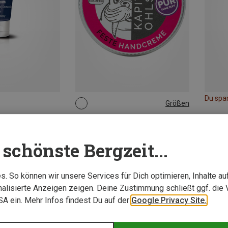
Du spa
Größen
18G
Kapitän-Ohlsens | Handpflege & Handcreme
Flossen-Fett Pur Balsam
schönste Bergzeit...
11,00 €
. So können wir unsere Services für Dich optimieren, Inhalte a
alisierte Anzeigen zeigen. Deine Zustimmung schließt ggf. die 
USA ein. Mehr Infos findest Du auf der
Google Privacy Site.