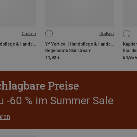
Größen
Größen
75ML
5X18
YY Vertical | Handpflege & Handcreme
YY Vertical | Handpflege & Handcreme
Regenerate Skin Cream
Boulde
11,92 €
54,95 
hlagbare Preise
zu -60 % im Summer Sale
aren