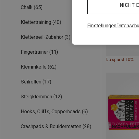
NICHT 
Chalk
(65)
Klettertraining
(40)
Einstellungen
Datenschu
Kletterseil-Zubehör
(3)
Fingertrainer
(11)
Du sparst 10%
Klemmkeile
(62)
Seilrollen
(17)
Steigklemmen
(12)
Hooks, Cliffs, Copperheads
(6)
Crashpads & Bouldermatten
(28)