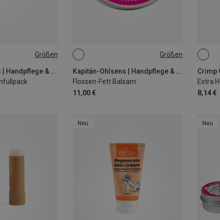
Größen
Größen
18G
10ML
Kapitän-Ohlsens | Handpflege & Handcreme
Kapitän-Ohlsens | Handpflege & Handcreme
hfüllpack
Flossen-Fett Balsam
Extra H
11,00 €
8,14 €
Neu
Neu