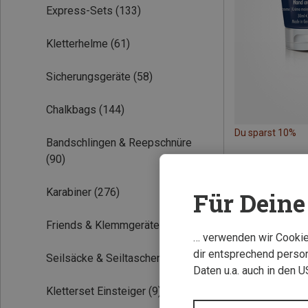
Express-Sets
(133)
Kletterhelme
(61)
Sicherungsgeräte
(58)
Chalkbags
(144)
Du sparst 10%
Bandschlingen & Reepschnüre
(90)
Karabiner
(276)
Für Deine 
Friends & Klemmgeräte
(26)
… verwenden wir Cookies
dir entsprechend person
Seilsäcke & Seiltaschen
(30)
Daten u.a. auch in den 
Kletterset Einsteiger
(9)