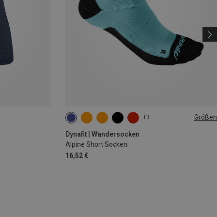
Größen
+3
35|36|37|38
39|40|41|42
43|44|45|46
Dynafit | Wandersocken
Alpine Short Socken
16,52 €