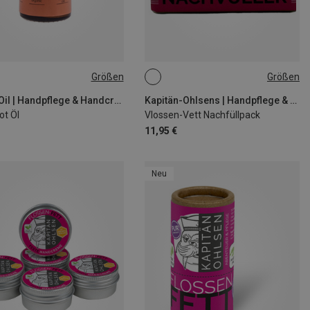
Größen
Größen
18G
Crimp Oil | Handpflege & Handcreme
Kapitän-Ohlsens | Handpflege & Handcreme
ot Öl
Vlossen-Vett Nachfüllpack
11,95 €
Neu