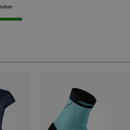
esehen