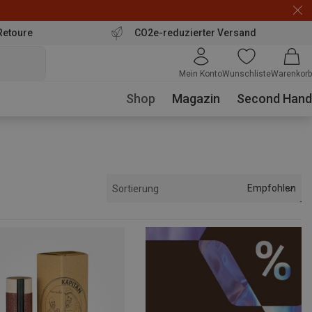
Retoure
CO2e-reduzierter Versand
Mein Konto
Wunschliste
Warenkorb
Shop
Magazin
Second Hand
Empfohlen
Sortierung