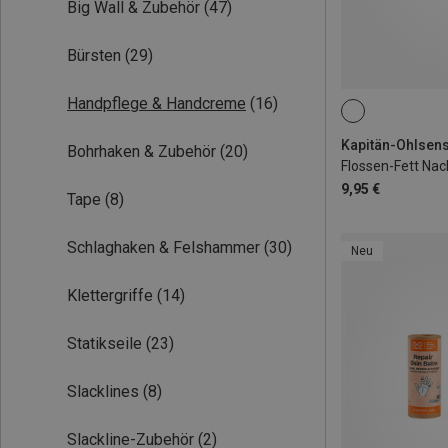
Big Wall & Zubehör
(47)
Bürsten
(29)
Handpflege & Handcreme
(16)
18G
Bohrhaken & Zubehör
(20)
Flossen-Fett Nac
9,95 €
Tape
(8)
Schlaghaken & Felshammer
(30)
Neu
Klettergriffe
(14)
Statikseile
(23)
Slacklines
(8)
Slackline-Zubehör
(2)