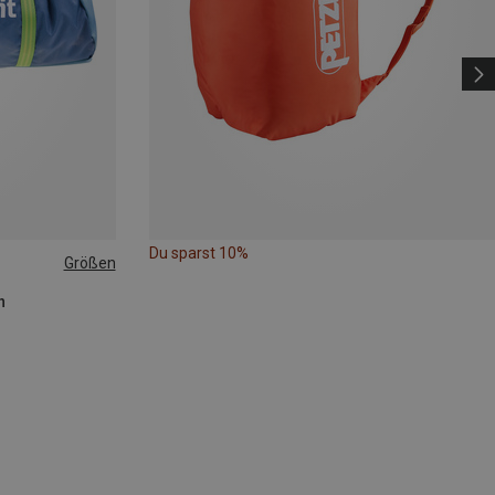
Du sparst 10%
Größen
n