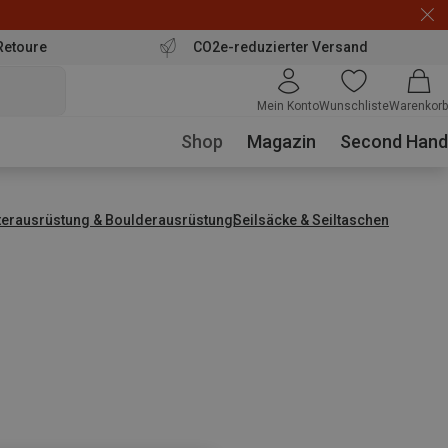
Retoure
CO2e-reduzierter Versand
Mein Konto
Wunschliste
Warenkorb
Shop
Magazin
Second Hand
tterausrüstung & Boulderausrüstung
Seilsäcke & Seiltaschen