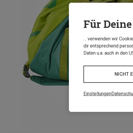
Für Deine 
… verwenden wir Cookies
dir entsprechend person
Daten u.a. auch in den 
NICHT 
Einstellungen
Datenschu