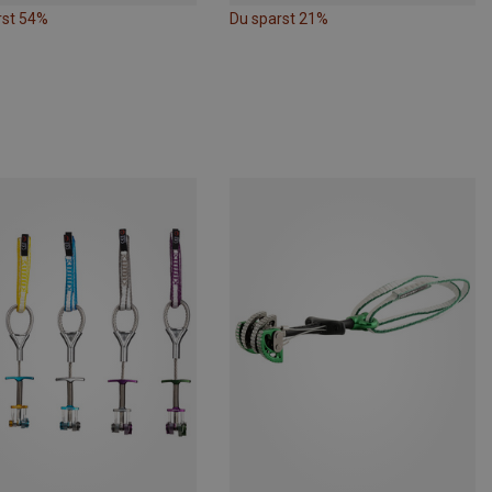
rst 54%
Du sparst 21%