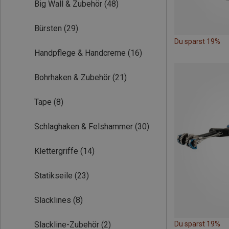
Big Wall & Zubehör
(48)
Bürsten
(29)
Du sparst 19%
Handpflege & Handcreme
(16)
Bohrhaken & Zubehör
(21)
Tape
(8)
Schlaghaken & Felshammer
(30)
Klettergriffe
(14)
Statikseile
(23)
Slacklines
(8)
Slackline-Zubehör
(2)
Du sparst 19%