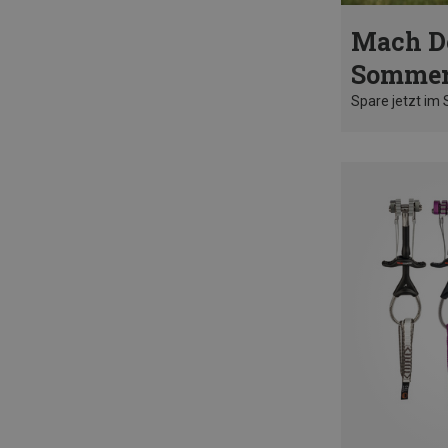
Mach D
Sommer
Spare jetzt im