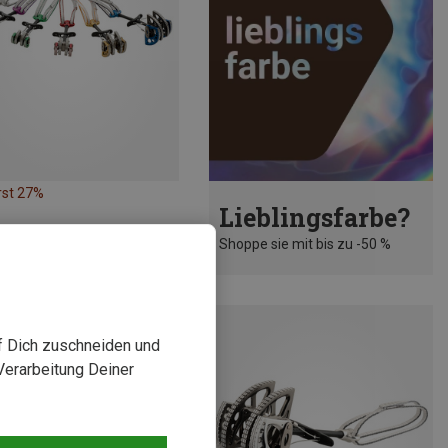
rst 27%
Lieblingsfarbe?
Shoppe sie mit bis zu -50 %
uf Dich zuschneiden und
Verarbeitung Deiner