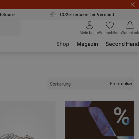
Retoure
CO2e-reduzierter Versand
Mein Konto
Wunschliste
Warenkorb
Shop
Magazin
Second Hand
Empfohlen
Sortierung