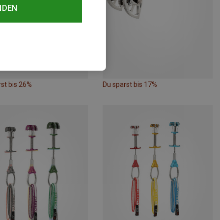
NDEN
st bis 26%
Du sparst bis 17%