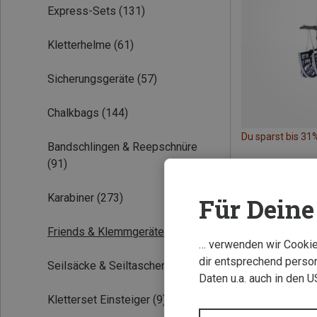
Express-Sets
(131)
Kletterhelme
(61)
Sicherungsgeräte
(57)
Chalkbags
(144)
Du sparst bis 31
Bandschlingen & Reepschnüre
(91)
Karabiner
(273)
Für Deine 
Friends & Klemmgeräte
(26)
… verwenden wir Cookies
dir entsprechend person
Seilsäcke & Seiltaschen
(30)
Daten u.a. auch in den 
Kletterset Einsteiger
(9)