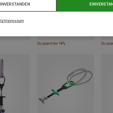
EINVERSTANDEN
EINVERSTA
tz
Impressum
Du sparst bis 18%
Du spar