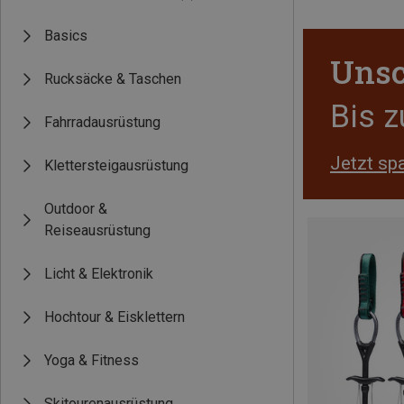
Basics
Unsc
Rucksäcke & Taschen
Bis 
Fahrradausrüstung
Jetzt sp
Klettersteigausrüstung
Outdoor &
Reiseausrüstung
Licht & Elektronik
Hochtour & Eisklettern
Yoga & Fitness
Skitourenausrüstung