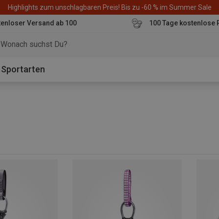
Highlights zum unschlagbaren Preis! Bis zu -60 % im Summer Sale
enloser Versand ab 100
100 Tage kostenlose 
o
Sportarten