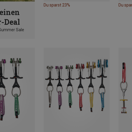
Du sparst 23%
Du spa
einen
-Deal
 Summer Sale