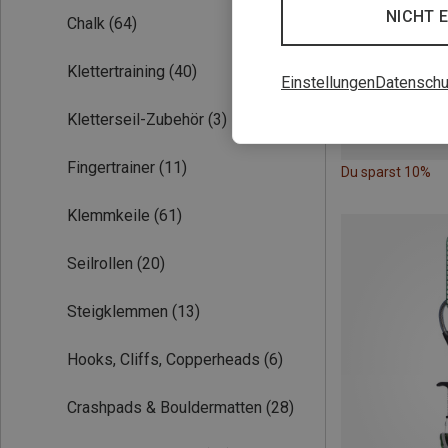
NICHT 
Chalk
(64)
Klettertraining
(40)
Einstellungen
Datenschu
Kletterseil-Zubehör
(3)
Fingertrainer
(11)
Du sparst 10%
Klemmkeile
(61)
Seilrollen
(20)
Steigklemmen
(13)
Hooks, Cliffs, Copperheads
(6)
Crashpads & Bouldermatten
(28)